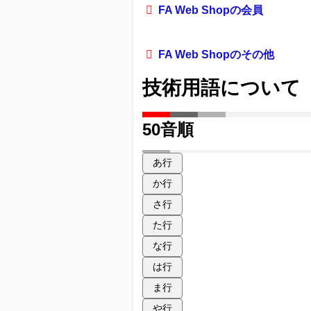
FA Web Shopの会員
FA Web Shopのその他
技術用語について
50音順
あ行
か行
さ行
た行
な行
は行
ま行
や行