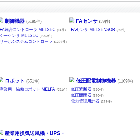
制御機器
FAセンサ
(5195件)
(39件)
FA統合コントローラ MELSEC
FAセンサ MELSENSOR
(84件)
(39件)
シーケンサ MELSEC
(3902件)
サーボシステムコントローラ
(1208件)
ロボット
低圧配電制御機器
(651件)
(1169件)
産業用・協働ロボット MELFA
低圧遮断器
(651件)
(720件)
低圧開閉器
(176件)
電力管理用計器
(273件)
産業用換気送風機・UPS・