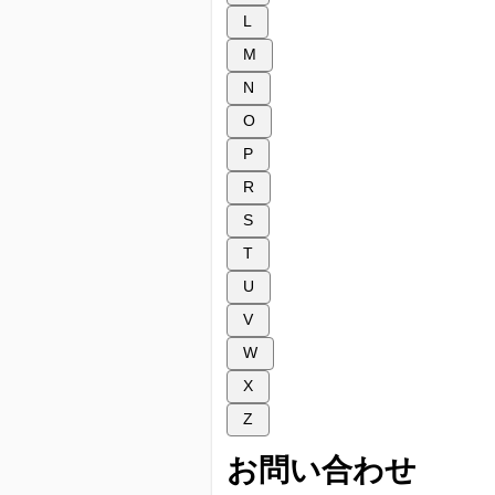
L
M
N
O
P
R
S
T
U
V
W
X
Z
お問い合わせ