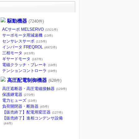
駆動機器
(7240件)
ACサーボ MELSERVO
(1521件)
サーボモータ用減速機
(13件)
センサレスサーボ
(115件)
インバータ FREQROL
(4972件)
三相モータ
(413件)
ギヤードモータ
(167件)
電磁クラッチ・ブレーキ
(19件)
テンションコントローラ
(19件)
高圧配電制御機器
(628件)
高圧遮断器・高圧電磁接触器
(129件)
保護継電器
(270件)
電力ヒューズ
(13件)
負荷開閉器・断路器
(45件)
【販売終了】配電用変圧器
(127件)
【販売終了】進相コンデンサ設備
(44件)