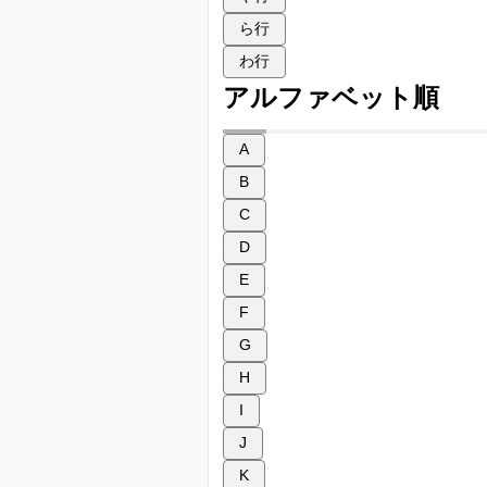
ら行
わ行
アルファベット順
A
B
C
D
E
F
G
H
I
J
K