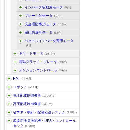
インバータ駆動用モータ
(6件)
ブレーキ付モータ
(30件)
安全増防爆形モータ
(11件)
耐圧防爆形モータ
(12件)
ベクトルインバータ専用モータ
(8件)
ギヤードモータ
(167件)
電磁クラッチ・ブレーキ
(19件)
テンションコントローラ
(19件)
HMI
(8325件)
ロボット
(651件)
低圧配電制御機器
(1169件)
高圧配電制御機器
(628件)
省エネ・検針・配電監視システム
(216件)
産業用換気送風機・UPS・コントロール
センタ
(160件)