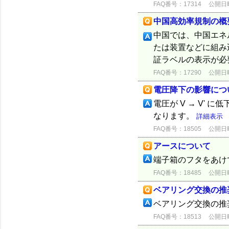
FAQ番号：17314
公開日時：
中国高効率規制の概
中国では、中国エネ
たは装置などに組み
証ラベルの表示が必
FAQ番号：17290
公開日時：
電圧降下の影響につ
電圧が V → V' に
なります。
詳細表示
FAQ番号：18505
公開日時：
アースについて
端子箱のフタをあけ
FAQ番号：18485
公開日時：
ベアリング交換の推
ベアリング交換の推
FAQ番号：18513
公開日時：