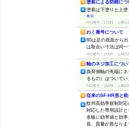
塗装による防錆につ
塗装は下塗りと上塗
表示
FAQ番号：17281
公開日時：
わく番号について
80は足の底面から
は取合い寸法は同一
FAQ番号：18490
公開日時：
軸のネジ加工につい
負荷側軸の先端にネ
るもの）はついてい
FAQ番号：18488
公開日時：
従来のSF-HR形と
欧州高効率規制対応の
対応した専用設計と
名板に効率値と効率
長、質量が異なりま