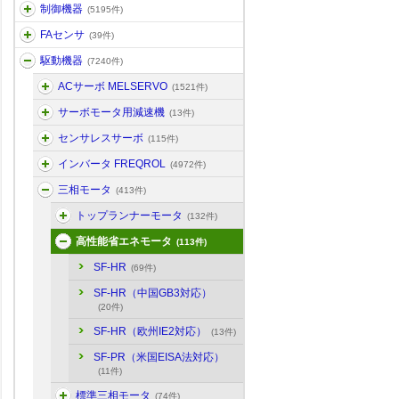
制御機器
(5195件)
FAセンサ
(39件)
駆動機器
(7240件)
ACサーボ MELSERVO
(1521件)
サーボモータ用減速機
(13件)
センサレスサーボ
(115件)
インバータ FREQROL
(4972件)
三相モータ
(413件)
トップランナーモータ
(132件)
高性能省エネモータ
(113件)
SF-HR
(69件)
SF-HR（中国GB3対応）
(20件)
SF-HR（欧州IE2対応）
(13件)
SF-PR（米国EISA法対応）
(11件)
標準三相モータ
(74件)