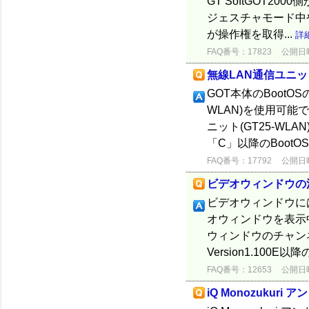
GT SoftGOT2
ジェスチャモード中や
が操作権を取得...
詳
FAQ番号：17823
公開日時：
無線LAN通信ユニット
GOT本体のBootO
WLAN)を使用可能
ニット(GT25-WL
「C」以降のBootOS
FAQ番号：17792
公開日時：
ビデオウィンドウの
ビデオウィンドウに
オウィンドウを表示中
ウィンドウのチャンネル
Version1.100E以降の
FAQ番号：12653
公開日時：
iQ Monozukuri