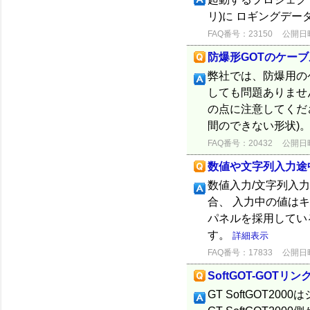
リ)に ロギングデ
FAQ番号：23150
公開日時：
防爆形GOTのケー
弊社では、防爆用の
しても問題ありませ
の点に注意してくださ
間のできない形状)。 
FAQ番号：20432
公開日時：
数値や文字列入力途
数値入力/文字列入
合、 入力中の値はキ
パネルを採用している
す。
詳細表示
FAQ番号：17833
公開日時：
SoftGOT-GO
GT SoftGOT20