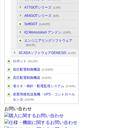
A77GOTシリーズ
(13件)
A64GOTシリーズ
(9件)
SoftGOT
(1463件)
iQ Monozukuri アンドン
(18件)
エンジニアリングソフトウェア
(861件)
SCADAソフトウェアGENESIS
(41件)
ロボット
(651件)
低圧配電制御機器
(1169件)
高圧配電制御機器
(628件)
省エネ・検針・配電監視システム
(216件)
産業用換気送風機・UPS・コントロール
センタ
(160件)
お問い合わせ