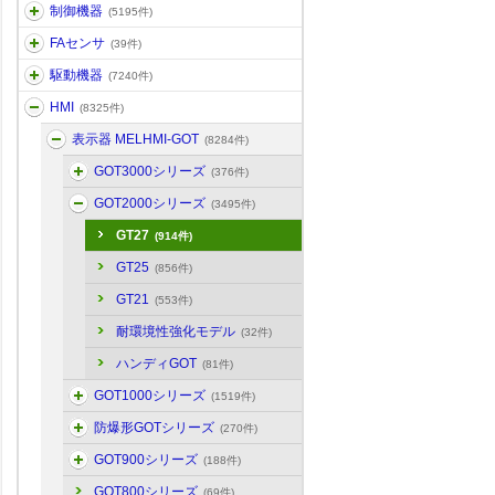
制御機器
(5195件)
FAセンサ
(39件)
駆動機器
(7240件)
HMI
(8325件)
表示器 MELHMI-GOT
(8284件)
GOT3000シリーズ
(376件)
GOT2000シリーズ
(3495件)
GT27
(914件)
GT25
(856件)
GT21
(553件)
耐環境性強化モデル
(32件)
ハンディGOT
(81件)
GOT1000シリーズ
(1519件)
防爆形GOTシリーズ
(270件)
GOT900シリーズ
(188件)
GOT800シリーズ
(69件)