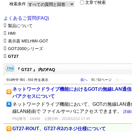
文章で検索
検索条件
よくあるご質問(FAQ)
製品について
HMI
表示器 MELHMI-GOT
GOT2000シリーズ
GT27
『 GT27 』 内のFAQ
914件中 901 - 910 件を表示
前へ
91 / 92ページ
次へ
ネットワークドライブ機能におけるGOTの無線LAN通
バアクセスについて
ネットワークドライブ機能において、GOTの無線LAN通信ユ
線LAN経由で ファイルサーバにアクセスできます。
詳細
FAQ番号：24440
公開日時：2018/12/12 17:45
GT27-ROUT、GT27-R2のネジ仕様について