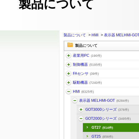
製品について
製品について
>
HMI
>
表示器 MELHMI-GO
製品について
産業用PC
(190件)
制御機器
(5195件)
FAセンサ
(39件)
駆動機器
(7240件)
HMI
(8325件)
表示器 MELHMI-GOT
(8284件)
GOT3000シリーズ
(376件)
GOT2000シリーズ
(3495件)
GT27
(914件)
GT25
(856件)