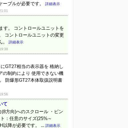
ケーブルが必要です。
詳細表示
1:01
ます。 コントロールユニットを
。 コントロールユニットの変更
ん。
詳細表示
9:38
にGT27相当の表示器を 格納し
アの制約により 使用できない機
 防爆形GT27本体取扱説明書
9:56
いて
向(8方向)へのスクロール ・ピン
ウト：任意のサイズ(25%～
1.176H以降が必要です。 ...
詳細表示