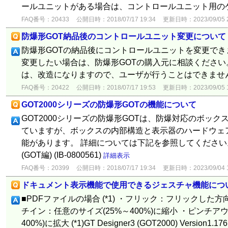
ールユニットがある場合は、コントロールユニット用の
FAQ番号：20433
公開日時：2018/07/17 19:34
更新日時：2023/09/05 2
防爆形GOT納品後のコントロールユニット変更について
防爆形GOTの納品後にコントロールユニットを変更でき
変更したい場合は、防爆形GOTの購入元に相談ください
は、改造になりますので、ユーザが行うことはできませ
FAQ番号：20422
公開日時：2018/07/17 19:53
更新日時：2023/09/05 1
GOT2000シリーズの防爆形GOTの機能について
GOT2000シリーズの防爆形GOTは、防爆対応のボックス
ていますが、ボックスの内部構造と表示器のハードウェ
能があります。 詳細については下記を参照してください。
(GOT編) (IB-0800561)
詳細表示
FAQ番号：20399
公開日時：2018/07/17 19:34
更新日時：2023/09/04 1
ドキュメント表示機能で使用できるジェスチャ機能につ
■PDFファイルの場合 (*1) ・フリック：フリックした方
チイン：任意のサイズ(25%～400%)に縮小 ・ピンチア
400%)に拡大 (*1)GT Designer3 (GOT2000) Version