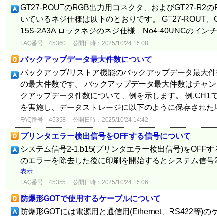
GT27-ROUTのRGB出力用コネクタ、およびGT27-R
いているネジ仕様は以下のとおりです。 GT27-ROUT、G
15S-2A3A ロックネジのネジ仕様：No4-40UNCのイ
FAQ番号：45360
公開日時：2025/10/24 15:08
バックアップデータ最大件数について
バックアップ/リストア機能のバックアップデータ最大
の最大件数です。 バックアップデータ最大件数はチャン
クアップデータ件数について、例を示します。 例.CH1で
を実施し、データストレージに以下のように保存された場
FAQ番号：45358
公開日時：2025/10/24 14:42
プリンタエラー検出信号をOFFする信号について
システム信号2-1.b15(プリンタエラー検出信号)をOF
のエラーを除去した後に印刷を開始するとシステム信号2-
表示
FAQ番号：45355
公開日時：2025/10/24 15:06
防爆形GOTで使用するケーブルについて
防爆形GOTには電源用と通信用(Ethernet、RS422等