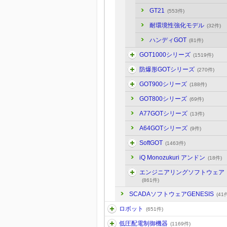
GT21
(553件)
耐環境性強化モデル
(32件)
ハンディGOT
(81件)
GOT1000シリーズ
(1519件)
防爆形GOTシリーズ
(270件)
GOT900シリーズ
(188件)
GOT800シリーズ
(69件)
A77GOTシリーズ
(13件)
A64GOTシリーズ
(9件)
SoftGOT
(1463件)
iQ Monozukuri アンドン
(18件)
エンジニアリングソフトウェア
(861件)
SCADAソフトウェアGENESIS
(41
ロボット
(651件)
低圧配電制御機器
(1169件)