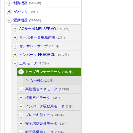
制御機器
(5195件)
FAセンサ
(39件)
駆動機器
(7240件)
ACサーボ MELSERVO
(1521件)
サーボモータ用減速機
(13件)
センサレスサーボ
(115件)
インバータ FREQROL
(4972件)
三相モータ
(413件)
トップランナーモータ
(132件)
SF-PR
(132件)
高性能省エネモータ
(113件)
標準三相モータ
(74件)
インバータ駆動用モータ
(6件)
ブレーキ付モータ
(30件)
安全増防爆形モータ
(11件)
耐圧防爆形モータ
(12件)