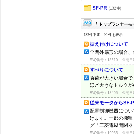
SF-PR
(132件)
『 トップランナーモー
132件中 81 - 90 件を表示
据え付けについて
全閉外扇形の場合、
FAQ番号：18510
公開日時：
すべりについて
負荷が大きい場合で
ほど大きなトルクが
FAQ番号：18495
公開日時：
従来モータからSF
配電制御機器につい
けます。一部の機種
グ「三菱電磁開閉器
FAQ番号：19035
公開日時：