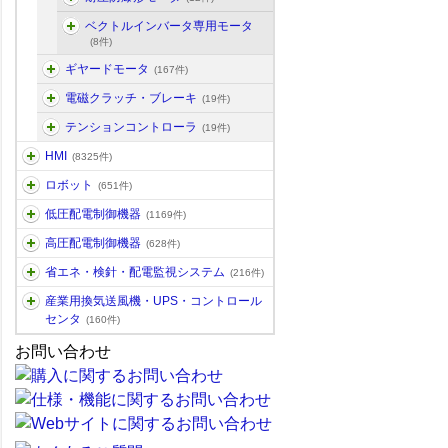
ベクトルインバータ専用モータ
(8件)
ギヤードモータ
(167件)
電磁クラッチ・ブレーキ
(19件)
テンションコントローラ
(19件)
HMI
(8325件)
ロボット
(651件)
低圧配電制御機器
(1169件)
高圧配電制御機器
(628件)
省エネ・検針・配電監視システム
(216件)
産業用換気送風機・UPS・コントロール
センタ
(160件)
お問い合わせ