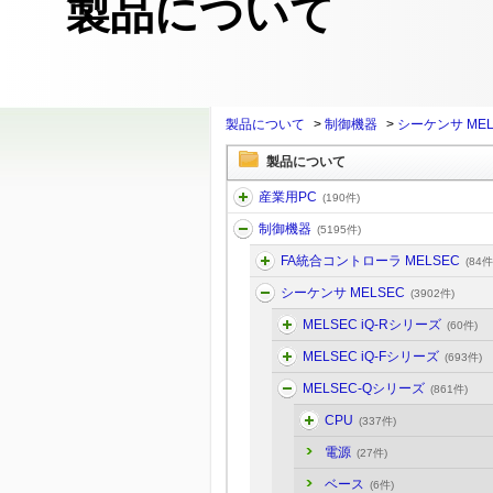
製品について
製品について
>
制御機器
>
シーケンサ MEL
製品について
産業用PC
(190件)
制御機器
(5195件)
FA統合コントローラ MELSEC
(84件
シーケンサ MELSEC
(3902件)
MELSEC iQ-Rシリーズ
(60件)
MELSEC iQ-Fシリーズ
(693件)
MELSEC-Qシリーズ
(861件)
CPU
(337件)
電源
(27件)
ベース
(6件)