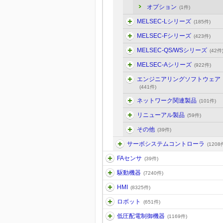
オプション
(1件)
MELSEC-Lシリーズ
(185件)
MELSEC-Fシリーズ
(423件)
MELSEC-QS/WSシリーズ
(42件
MELSEC-Aシリーズ
(922件)
エンジニアリングソフトウェア
(441件)
ネットワーク関連製品
(101件)
リニューアル製品
(59件)
その他
(39件)
サーボシステムコントローラ
(1208
FAセンサ
(39件)
駆動機器
(7240件)
HMI
(8325件)
ロボット
(651件)
低圧配電制御機器
(1169件)