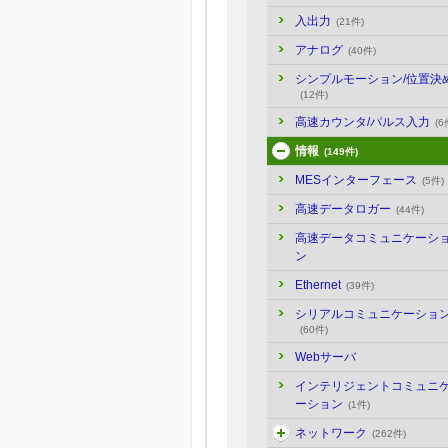
入出力
(21件)
アナログ
(40件)
シンプルモーション/位置決
(12件)
高速カウンタ/パルス入力
(6
情報
(149件)
MESインターフェース
(5件)
高速データロガー
(44件)
高速データコミュニケーシ
ン
Ethernet
(39件)
シリアルコミュニケーショ
(60件)
Webサーバ
インテリジェントコミュニ
ーション
(1件)
ネットワーク
(262件)