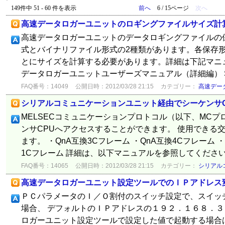
149件中 51 - 60 件を表示
前へ
6 / 15ページ
次へ
高速データロガーユニットのロギングファイルサイズ計
高速データロガーユニットのデータロギングファイルの
式とバイナリファイル形式の2種類があります。各保存
とにサイズを計算する必要があります。詳細は下記マニ
データロガーユニットユーザーズマニュアル（詳細編） SH(名)
FAQ番号：14049
公開日時：2012/03/28 21:15
カテゴリー：
高速デー
シリアルコミュニケーションユニット経由でシーケンサ
MELSECコミュニケーションプロトコル（以下、MC
ンサCPUへアクセスすることができます。 使用できる
ます。 ・QnA互換3Cフレーム ・QnA互換4Cフレーム 
1Cフレーム 詳細は、以下マニュアルを参照してください.
FAQ番号：14065
公開日時：2012/03/28 21:15
カテゴリー：
シリアル
高速データロガーユニット設定ツールでのＩＰアドレス
ＰＣパラメータのＩ／Ｏ割付のスイッチ設定で、スイッ
場合、 デフォルトのＩＰアドレスの１９２．１６８．３
ロガーユニット設定ツールで設定した値で起動する場合