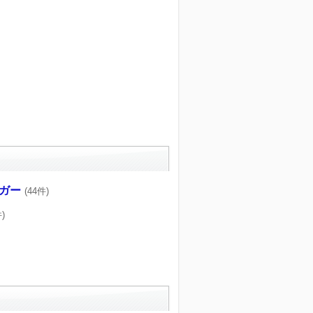
ガー
(44件)
)