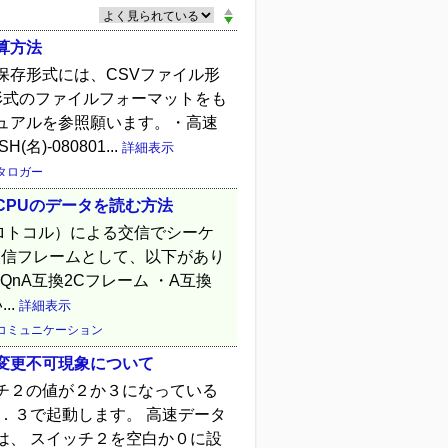
算方法
保存形式には、CSVファイル形
形式のファイルフォーマットをも
ュアルを参照願います。・高速
-080801...
詳細表示
タロガー
CPUのデータを読む方法
プロトコル）による交信でシーケ
交信フレームとして、以下があり
・QnA互換2Cフレーム ・A互換
..
詳細表示
コミュニケーション
変更不可現象について
チ２の値が２か３になっている
．３で起動します。 高速データ
は、 スイッチ２を空白か０に設