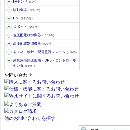
FAセンサ
(39件)
駆動機器
(7240件)
HMI
(8325件)
ロボット
(651件)
低圧配電制御機器
(1169件)
高圧配電制御機器
(628件)
省エネ・検針・配電監視システム
(216件)
産業用換気送風機・UPS・コントロール
センタ
(160件)
お問い合わせ
他のお問い合わせを探す