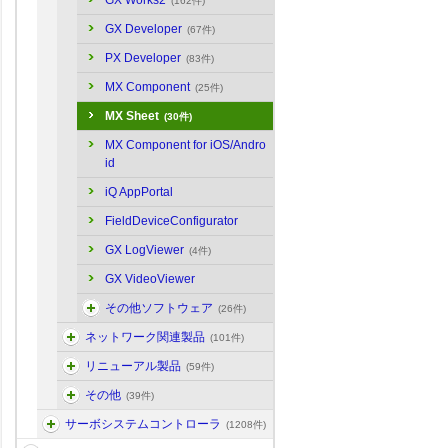
GX Works2
(162件)
GX Developer
(67件)
PX Developer
(83件)
MX Component
(25件)
MX Sheet
(30件)
MX Component for iOS/Andro
id
iQ AppPortal
FieldDeviceConfigurator
GX LogViewer
(4件)
GX VideoViewer
その他ソフトウェア
(26件)
ネットワーク関連製品
(101件)
リニューアル製品
(59件)
その他
(39件)
サーボシステムコントローラ
(1208件)