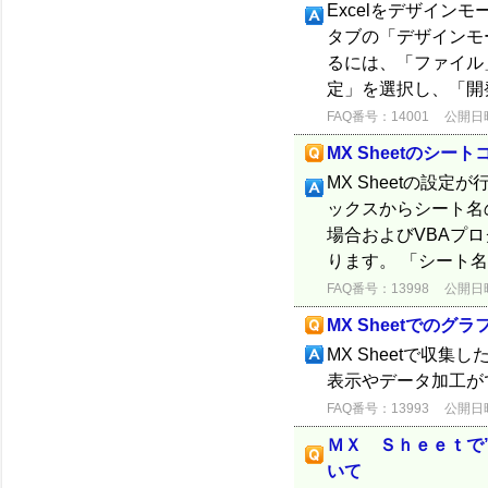
Excelをデザインモ
タブの「デザインモ
るには、「ファイル
定」を選択し、「開発
FAQ番号：14001
公開日時：
MX Sheetのシー
MX Sheetの設
ックスからシート名の
場合およびVBAプロ
ります。 「シート名
FAQ番号：13998
公開日時：
MX Sheetでのグ
MX Sheetで収
表示やデータ加工が
FAQ番号：13993
公開日時：
ＭＸ Ｓｈｅｅｔで
いて