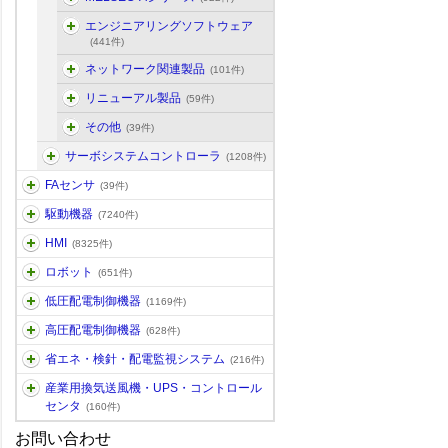
エンジニアリングソフトウェア
(441件)
ネットワーク関連製品
(101件)
リニューアル製品
(59件)
その他
(39件)
サーボシステムコントローラ
(1208件)
FAセンサ
(39件)
駆動機器
(7240件)
HMI
(8325件)
ロボット
(651件)
低圧配電制御機器
(1169件)
高圧配電制御機器
(628件)
省エネ・検針・配電監視システム
(216件)
産業用換気送風機・UPS・コントロール
センタ
(160件)
お問い合わせ