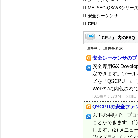
MELSEC-QS/WSシリー
安全シーケンサ
CPU
『 CPU 』 内のFAQ
10件中 1 - 10 件を表示
安全シーケンサのプロ
安全専用GX Deve
定できます。ツール
ズを「QSCPU」にし
Works2に内包され
FAQ番号：17374
公開日時：
QSCPUの安全フ
以下の手順で、プロ
ことができます。(
します。(2) メニ
(3) <ドライブ／パ