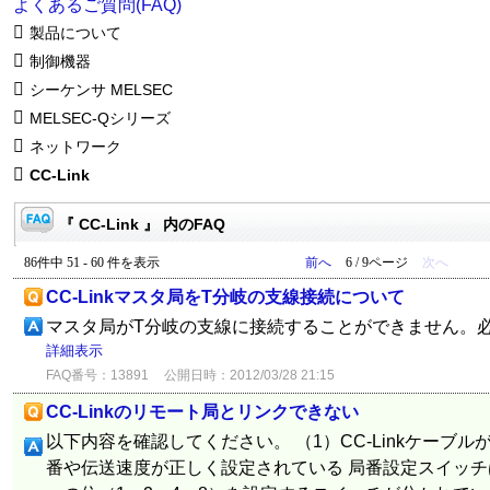
よくあるご質問(FAQ)
製品について
制御機器
シーケンサ MELSEC
MELSEC-Qシリーズ
ネットワーク
CC-Link
『 CC-Link 』 内のFAQ
86件中 51 - 60 件を表示
前へ
6 / 9ページ
次へ
CC-Linkマスタ局をT分岐の支線接続について
マスタ局がT分岐の支線に接続することができません。
詳細表示
FAQ番号：13891
公開日時：2012/03/28 21:15
CC-Linkのリモート局とリンクできない
以下内容を確認してください。 （1）CC-Linkケーブル
番や伝送速度が正しく設定されている 局番設定スイッチは