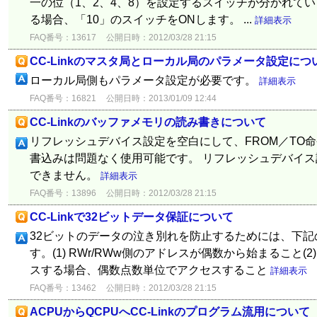
一の位（1、2、4、8）を設定するスイッチが分かれてい
る場合、「10」のスイッチをONします。 ...
詳細表示
FAQ番号：13617
公開日時：2012/03/28 21:15
CC-Linkのマスタ局とローカル局のパラメータ設定につ
ローカル局側もパラメータ設定が必要です。
詳細表示
FAQ番号：16821
公開日時：2013/01/09 12:44
CC-Linkのバッファメモリの読み書きについて
リフレッシュデバイス設定を空白にして、FROM／TO
書込みは問題なく使用可能です。 リフレッシュデバイス
できません。
詳細表示
FAQ番号：13896
公開日時：2012/03/28 21:15
CC-Linkで32ビットデータ保証について
32ビットのデータの泣き別れを防止するためには、下
す。(1) RWr/RWw側のアドレスが偶数から始まること(
スする場合、偶数点数単位でアクセスすること
詳細表示
FAQ番号：13462
公開日時：2012/03/28 21:15
ACPUからQCPUへCC-Linkのプログラム流用について