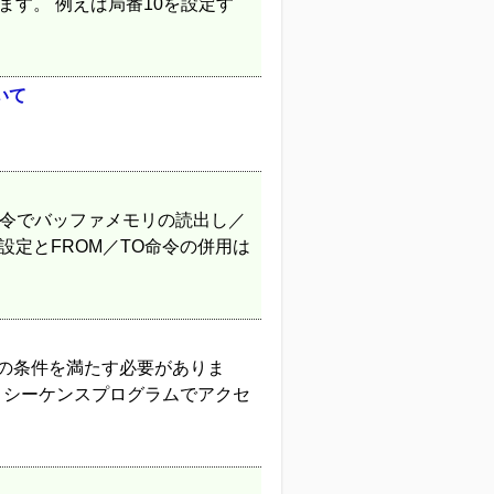
ます。 例えば局番10を設定す
いて
命令でバッファメモリの読出し／
設定とFROM／TO命令の併用は
記の条件を満たす必要がありま
2) シーケンスプログラムでアクセ