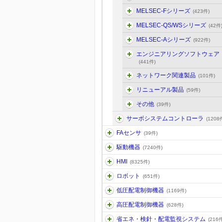
MELSEC-Fシリーズ
(423件)
MELSEC-QS/WSシリーズ
(42件
MELSEC-Aシリーズ
(922件)
エンジニアリングソフトウェア
(441件)
ネットワーク関連製品
(101件)
リニューアル製品
(59件)
その他
(39件)
サーボシステムコントローラ
(1208
FAセンサ
(39件)
駆動機器
(7240件)
HMI
(8325件)
ロボット
(651件)
低圧配電制御機器
(1169件)
高圧配電制御機器
(628件)
省エネ・検針・配電監視システム
(216件