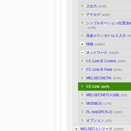
入出力
(21件)
アナログ
(40件)
シンプルモーション/位置決
(12件)
高速カウンタ/パルス入力
(6
情報
(149件)
ネットワーク
(262件)
CC-Link IE Control
(43件)
CC-Link IE Field
(69件)
MELSECNET/H
(25件)
CC-Link
(86件)
MELSECNET(Ⅱ)(/B)
(1件)
MODBUS
(17件)
FL-net(OPCN-2)
(19件)
オプション
(1件)
MELSEC-Lシリーズ
(185件)