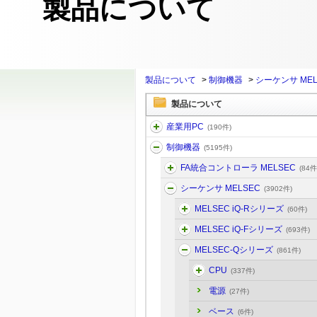
製品について
製品について
>
制御機器
>
シーケンサ MEL
製品について
産業用PC
(190件)
制御機器
(5195件)
FA統合コントローラ MELSEC
(84件
シーケンサ MELSEC
(3902件)
MELSEC iQ-Rシリーズ
(60件)
MELSEC iQ-Fシリーズ
(693件)
MELSEC-Qシリーズ
(861件)
CPU
(337件)
電源
(27件)
ベース
(6件)