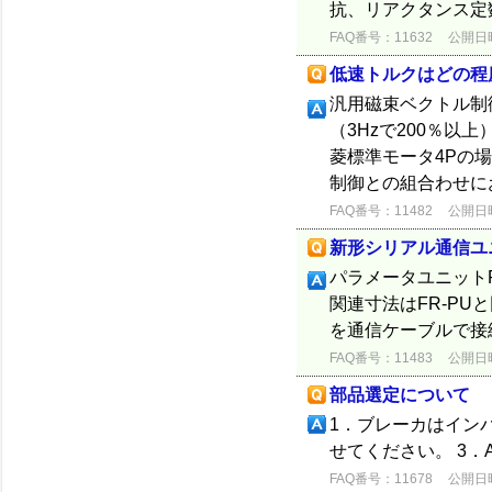
抗、リアクタンス定
FAQ番号：11632
公開日時：
低速トルクはどの程
汎用磁束ベクトル制
（3Hzで200％以
菱標準モータ4Pの場
制御との組合わせにおい
FAQ番号：11482
公開日時：
新形シリアル通信ユニ
パラメータユニットF
関連寸法はFR-P
を通信ケーブルで接
FAQ番号：11483
公開日時：
部品選定について
1．ブレーカはイン
せてください。 3
FAQ番号：11678
公開日時：