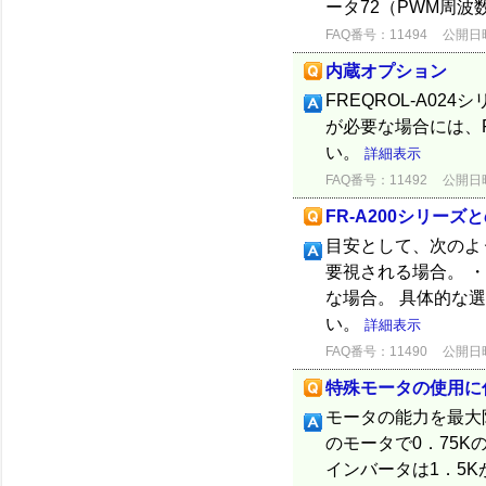
ータ72（PWM周波
FAQ番号：11494
公開日時：
内蔵オプション
FREQROL-A0
が必要な場合には、F
い。
詳細表示
FAQ番号：11492
公開日時：
FR-A200シリー
目安として、次のよ
要視される場合。 
な場合。 具体的な
い。
詳細表示
FAQ番号：11490
公開日時：
特殊モータの使用に
モータの能力を最大
のモータで0．75
インバータは1．5