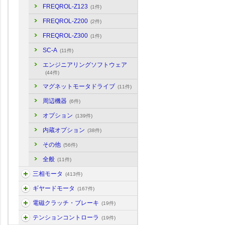
FREQROL-Z123
(1件)
FREQROL-Z200
(2件)
FREQROL-Z300
(1件)
SC-A
(11件)
エンジニアリングソフトウェア
(44件)
マグネットモータドライブ
(11件)
周辺機器
(6件)
オプション
(139件)
内蔵オプション
(38件)
その他
(56件)
全般
(11件)
三相モータ
(413件)
ギヤードモータ
(167件)
電磁クラッチ・ブレーキ
(19件)
テンションコントローラ
(19件)