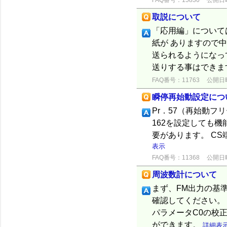
FAQ番号：15830
公開日時：
取説について
「応用編」について
紙が ありますので
送られるようになっ
送りする事はできます
FAQ番号：11763
公開日時：
瞬停再始動設定につ
Pr．57（再始動フ
162を設定しても機能
要があります。 C
表示
FAQ番号：11368
公開日時：
周波数計について
まず、FM出力の基
確認してください。
パラメータC0の校
ができます。
詳細表