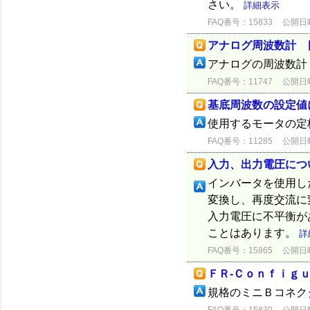
さい。
詳細表示
FAQ番号：15833
公開日時：
アナログ周波数計 
アナログの周波数計：Y
FAQ番号：11747
公開日時：
基底周波数の設定値
使用するモータの
FAQ番号：11285
公開日時：
入力、出力電圧につ
インバータを使用し
変換し、再度交流に
入力電圧に不平衡が
ことはあります。
詳
FAQ番号：15865
公開日時：
ＦＲ-Ｃｏｎｆｉｇ
規格のミニＢコネク