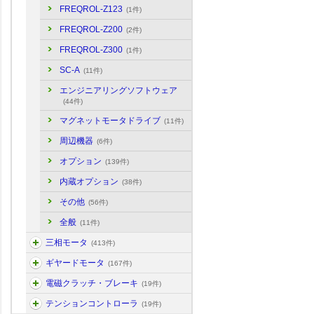
FREQROL-Z123
(1件)
FREQROL-Z200
(2件)
FREQROL-Z300
(1件)
SC-A
(11件)
エンジニアリングソフトウェア
(44件)
マグネットモータドライブ
(11件)
周辺機器
(6件)
オプション
(139件)
内蔵オプション
(38件)
その他
(56件)
全般
(11件)
三相モータ
(413件)
ギヤードモータ
(167件)
電磁クラッチ・ブレーキ
(19件)
テンションコントローラ
(19件)