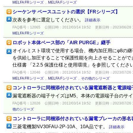
MELFA FRシリーズ
,
MELFA Fシリーズ
シーケンサ ベースユニットの選択【FRシリーズ】
次表を参考に選定してください。
詳細表示
FAQ番号：12065
公開日時：2012/03/14 19:52
更新日時：2023/06/28 1
MELFA FRシリーズ
ロボット本体ベース部の「AIR PURGE」継手
オイルミスト環境で使用する場合、機内加圧用にφ8の
を供給し加圧することで保護性能を向上させることがで
仕様書 「2.2.5 保護仕様と使用環境」を参照してくださ
FAQ番号：12046
公開日時：2012/03/14 19:52
更新日時：2023/07/26 1
MELFA FRシリーズ
,
MELFA Fシリーズ
,
その他のシリーズ
コントローラに同梱添付されている漏電遮断器と電源端
漏電遮断器の端子サイズはM5、本体の電源端子台のサイ
FAQ番号：12026
公開日時：2012/03/14 19:52
更新日時：2023/07/26 1
他のシリーズ
コントローラに同梱添付されている漏電ブレーカの形名
三菱電機製NV30FAU-2P-10A、10A品です。
詳細表示