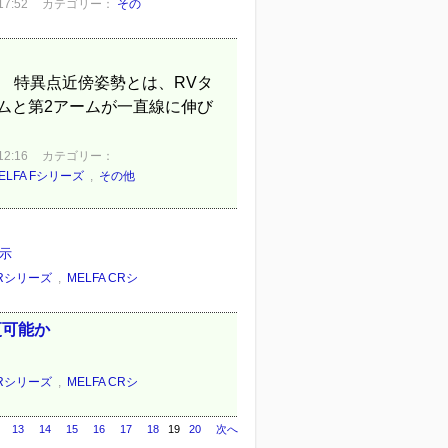
7:52
カテゴリー：
その
 特異点近傍姿勢とは、RVタ
ームと第2アームが一直線に伸び
2:16
カテゴリー：
ELFA Fシリーズ
,
その他
示
FRシリーズ
,
MELFA CRシ
更可能か
FRシリーズ
,
MELFA CRシ
13
14
15
16
17
18
19
20
次へ