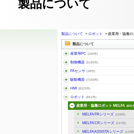
製品について
製品について
>
ロボット
>
産業用・協働ロボ
製品について
産業用PC
(190件)
制御機器
(5195件)
FAセンサ
(39件)
駆動機器
(7240件)
HMI
(8325件)
ロボット
(651件)
産業用・協働ロボット MELFA
(651
MELFA FRシリーズ
(159件)
MELFA CRシリーズ
(137件)
MELFA ASSISTAシリーズ
(123件