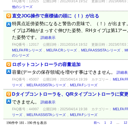
FAQ番号：12025
公開日時：2012/03/14 19:52
更新日時：2023/08/03 1
他のシリーズ
直交JOG操作で座標値の頭に（！）が出る
特異点近傍姿勢になると警告の意味で、（！）が出ます。
イプはJ5軸がまっすぐ伸びた姿勢、RHタイプは第1ア
た姿勢です。
詳細表示
FAQ番号：12017
公開日時：2012/03/14 19:52
更新日時：2023/07/03 1
MELFA FRシリーズ
,
MELFA CRシリーズ
,
MELFA ASSISTAシリーズ
,
M
のシリーズ
ロボットコントローラの容量追加
容量(データの保存領域)を増やす事はできません。
詳細表
FAQ番号：45007
公開日時：2025/04/14 19:39
カテゴリー：
MELFA 
リーズ
,
MELFA ASSISTAシリーズ
,
MELFA Fシリーズ
Dタイプコントローラを、Q/Rタイプコントローラに変
できません。
詳細表示
FAQ番号：44997
公開日時：2025/04/14 19:38
カテゴリー：
MELFA 
リーズ
,
MELFA ASSISTAシリーズ
,
MELFA Fシリーズ
196件中 181 - 190 件を表示
前へ
1
2
…
12