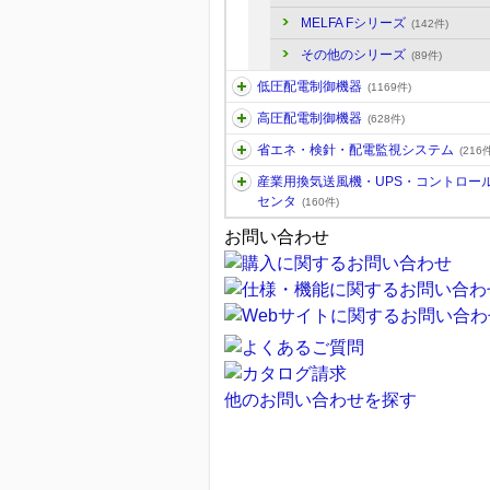
MELFA Fシリーズ
(142件)
その他のシリーズ
(89件)
低圧配電制御機器
(1169件)
高圧配電制御機器
(628件)
省エネ・検針・配電監視システム
(216件
産業用換気送風機・UPS・コントロー
センタ
(160件)
お問い合わせ
他のお問い合わせを探す