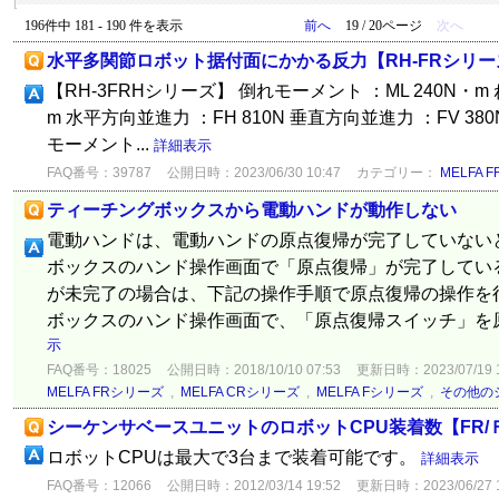
196件中 181 - 190 件を表示
前へ
19 / 20ページ
次へ
水平多関節ロボット据付面にかかる反力【RH-FRシリー
【RH-3FRHシリーズ】 倒れモーメント ：ML 240N・m
m 水平方向並進力 ：FH 810N 垂直方向並進力 ：FV 38
モーメント...
詳細表示
FAQ番号：39787
公開日時：2023/06/30 10:47
カテゴリー：
MELFA 
ティーチングボックスから電動ハンドが動作しない
電動ハンドは、電動ハンドの原点復帰が完了していない
ボックスのハンド操作画面で「原点復帰」が完了してい
が未完了の場合は、下記の操作手順で原点復帰の操作を
ボックスのハンド操作画面で、「原点復帰スイッチ」を原
示
FAQ番号：18025
公開日時：2018/10/10 07:53
更新日時：2023/07/19 1
MELFA FRシリーズ
,
MELFA CRシリーズ
,
MELFA Fシリーズ
,
その他の
シーケンサベースユニットのロボットCPU装着数【FR/
ロボットCPUは最大で3台まで装着可能です。
詳細表示
FAQ番号：12066
公開日時：2012/03/14 19:52
更新日時：2023/06/27 1