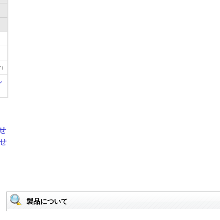
)
ル
製品について