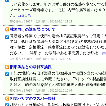
しい変化をします。引きはずし部分の発熱を少なくする
ノーヒューズ遮断器です。 （注）内部付属装置には４
ん。
詳細表示
FAQ番号：12677
公開日時：2012/02/24 21:21
韓国向けの遮断器について
遮断器を韓国でご使用の場合､KC認証取得品をご選定く
ては、低圧遮断器総合カタログ 4章(選定)の規格認証取
種・極数・定格電流・感度電流によっては対応していな
ださい。 詳細は、お取引のある販売店または弊社...
詳
FAQ番号：40867
公開日時：2023/10/27 15:59
旧形製品との取付互換性
下記の場所から旧形製品の仕様(外形寸法図を含む)が確
取付互換性確認に ご利用ください。 FAトップ＞製品
断器＞目的の製品を探す＞機種変遷表＞低圧遮断器(旧型
FAQ番号：37937
公開日時：2020/09/16 19:07
相間バリアのブスバー接触
相間バリアは絶縁性、耐熱性（IV線と同等以上）がある