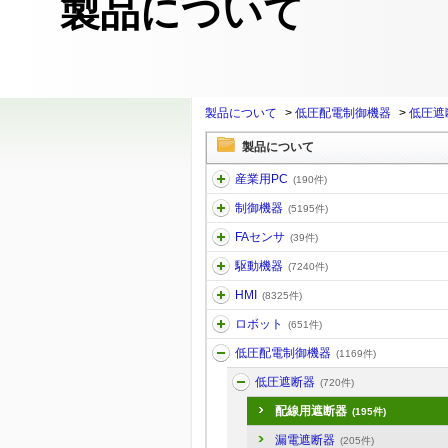
製品について
製品について
>
低圧配電制御機器
>
低圧遮
製品について
産業用PC
(190件)
制御機器
(5195件)
FAセンサ
(39件)
駆動機器
(7240件)
HMI
(8325件)
ロボット
(651件)
低圧配電制御機器
(1169件)
低圧遮断器
(720件)
配線用遮断器
(195件)
漏電遮断器
(205件)