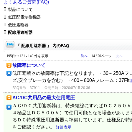
よくあるご質問(FAQ)
製品について
低圧配電制御機器
低圧遮断器
配線用遮断器
『 配線用遮断器 』 内のFAQ
195件中 131 - 140 件を表示
前へ
14 / 20ページ
次へ
故障率について
低圧遮断器の故障率は下記となります。 ・30～250Aフレーム
ズ,安全ブレーカを含む） ・400～800Aフレーム：37Fit
FAQ番号：37911
公開日時：2020/07/15 20:36
AC/DC共用品の最大使用電圧
ＡＣ/ＤＣ共用遮断器は、特殊結線にすればＤＣ２５０Ｖ
４極品はＤＣ５００Ｖ）で使用可能となる場合がありま
るＤＣ特殊電圧用遮断器も準備しています。仕様及び特
をご確認ください。
詳細表示