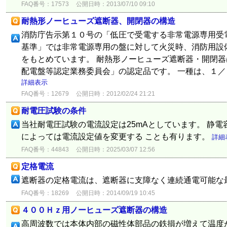
FAQ番号：17573
公開日時：2013/07/10 09:10
耐熱形ノーヒューズ遮断器、開閉器の構造
消防庁告示第１０号の「低圧で受電する非常電源専用受
基準」では非常電源専用の盤に対して火災時、消防用設
をもとめています。 耐熱形ノーヒューズ遮断器・開閉
配電盤等認定業務委員会」の認定品です。 一種は、１／３
詳細表示
FAQ番号：12679
公開日時：2012/02/24 21:21
耐電圧試験の条件
当社耐電圧試験の電流設定は25mAとしています。 静
によっては電流設定値を変更する ことも有ります。
詳細
FAQ番号：44843
公開日時：2025/03/07 12:56
定格電流
遮断器の定格電流は、遮断器に支障なく連続通電可能な
FAQ番号：18269
公開日時：2014/09/19 10:45
４００Ｈｚ用ノーヒューズ遮断器の構造
高周波数では本体内部の磁性体部品の鉄損が増えて温度