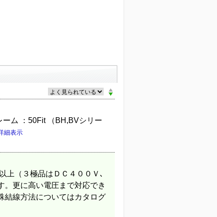
 ：50Fit （BH,BVシリー
詳細表示
以上（３極品はＤＣ４００Ｖ､
す。更に高い電圧まで対応でき
殊結線方法についてはカタログ