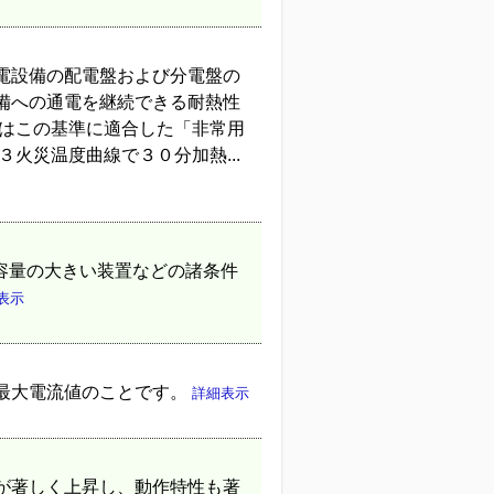
電設備の配電盤および分電盤の
備への通電を継続できる耐熱性
器はこの基準に適合した「非常用
火災温度曲線で３０分加熱...
電容量の大きい装置などの諸条件
表示
最大電流値のことです。
詳細表示
が著しく上昇し、動作特性も著