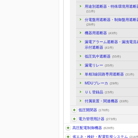
用途別遮断器・特殊環境用遮断
(11件)
分電盤用遮断器・制御盤用遮断
(26件)
機器用遮断器
(43件)
漏電アラーム遮断器・漏洩電流
示付遮断器
(41件)
低圧気中遮断器
(55件)
漏電リレー
(35件)
単相3線回路専用遮断器
(31件)
MDUブレーカ
(29件)
ＵＬ登録品
(15件)
付属装置・関連機器
(33件)
低圧開閉器
(176件)
電力管理用計器
(273件)
高圧配電制御機器
(628件)
省エネ・検針・配電監視システム
(216件