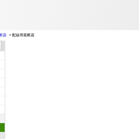
断器
>
配線用遮断器