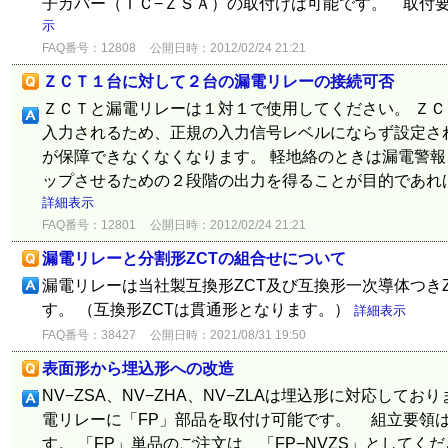
子カバー（ＴＣ−ＺＳＡ）の取付けは可能です。 取付
示
FAQ番号：12808
公開日時：2012/02/24 21:21
ＺＣＴ１台に対して２台の漏電リレーの接続可否
ＺＣＴと漏電リレーは１対１で使用してください。 Ｚ
入力されるため、正規の入力信号レベルにならず設定さ
が保障できなくなくなります。 軽地絡のときは漏電警
ップさせるための２段階の出力を得ることが目的であれば
詳細表示
FAQ番号：12801
公開日時：2012/02/24 21:21
漏電リレーと分割形ZCTの組合せについて
漏電リレーは当社製互換形ZCT及び互換形一次導体つき
す。 （互換形ZCTは貫通形となります。）
詳細表示
FAQ番号：38427
公開日時：2021/08/31 19:50
表面形から埋込形への改造
NV−ZSA、NV−ZHA、NV−ZLAは埋込形に対応して
電リレーに「FP」部品を取付け可能です。 組立要領
す。 「FP」単品のご注文は、「FP−NVZS」としてく