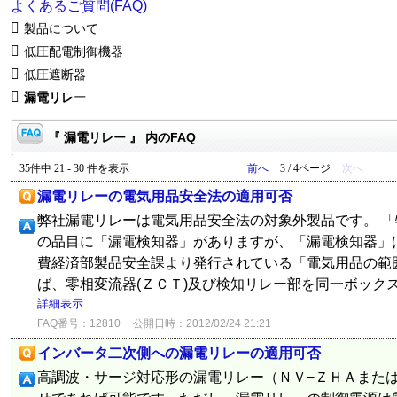
よくあるご質問(FAQ)
製品について
低圧配電制御機器
低圧遮断器
漏電リレー
『 漏電リレー 』 内のFAQ
35件中 21 - 30 件を表示
前へ
3 / 4ページ
次へ
漏電リレーの電気用品安全法の適用可否
弊社漏電リレーは電気用品安全法の対象外製品です。 
の品目に「漏電検知器」がありますが、「漏電検知器」
費経済部製品安全課より発行されている「電気用品の範
ば、零相変流器(ＺＣＴ)及び検知リレー部を同一ボックス
詳細表示
FAQ番号：12810
公開日時：2012/02/24 21:21
インバータ二次側への漏電リレーの適用可否
高調波・サージ対応形の漏電リレー（ＮＶ−ＺＨＡまた