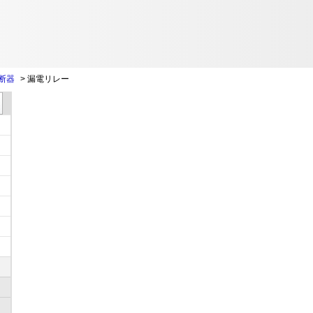
断器
>
漏電リレー