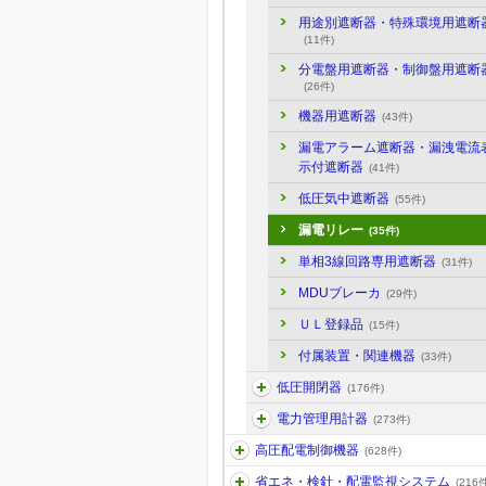
用途別遮断器・特殊環境用遮断
(11件)
分電盤用遮断器・制御盤用遮断
(26件)
機器用遮断器
(43件)
漏電アラーム遮断器・漏洩電流
示付遮断器
(41件)
低圧気中遮断器
(55件)
漏電リレー
(35件)
単相3線回路専用遮断器
(31件)
MDUブレーカ
(29件)
ＵＬ登録品
(15件)
付属装置・関連機器
(33件)
低圧開閉器
(176件)
電力管理用計器
(273件)
高圧配電制御機器
(628件)
省エネ・検針・配電監視システム
(216件