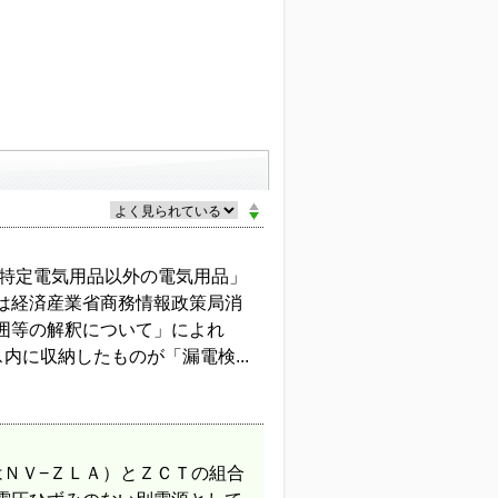
「特定電気用品以外の電気用品」
は経済産業省商務情報政策局消
囲等の解釈について」によれ
内に収納したものが「漏電検...
はＮＶ−ＺＬＡ）とＺＣＴの組合