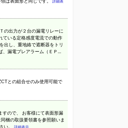
要領は表面形と同じです。
詳細表
ＣＴの出力が２台の漏電リレーに
れている定格感度電流での動作
報を出し、重地絡で遮断器をトリ
、漏電プレアラーム（ＥＰ...
ZCTとの組合せのみ使用可能で
おりますので、 お客様にて表面形漏
は同梱の取扱要領書を参照願いま
ださい。
詳細表示