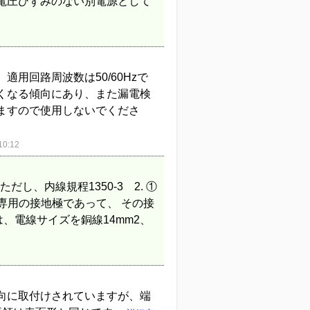
電圧ひずみのない別電源として
用回路周波数は50/60Hzで
鈍くなる傾向にあり、また漏電検
ますので使用しないでくださ
0:12
だし、内線規程1350-3 2. ①
専用の接地極であって、 その接
、電線サイズを銅線14mm2、
向に取付けされていますが、端