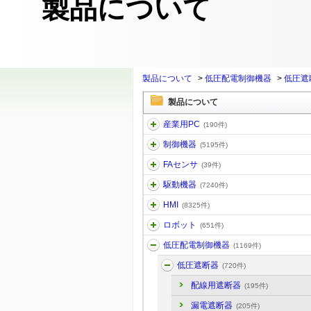
製品について
製品について
>
低圧配電制御機器
>
低圧遮
製品について
産業用PC
(190件)
制御機器
(5195件)
FAセンサ
(39件)
駆動機器
(7240件)
HMI
(8325件)
ロボット
(651件)
低圧配電制御機器
(1169件)
低圧遮断器
(720件)
配線用遮断器
(195件)
漏電遮断器
(205件)