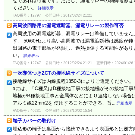
せであれば可能です。ただし、漏電リレーの制御電源は
ください。
詳細表示
FAQ番号：12797
公開日時：2012/02/24 21:21
高周波回路用の漏電遮断器、漏電リレーの製作可否
高周波用の漏電遮断器、漏電リレーは準備していません。適
す。 50/60Hzより高い高周波では漏電遮断器は感度が
出回路の電子部品が発熱し、過熱損傷する可能性があり
い。
詳細表示
FAQ番号：12747
公開日時：2012/02/24 21:21
更新日時：2024/01/26 1
一次導体つきZCTの接地線サイズについて
接地線サイズは内線規程1350-3によりご選定ください。 た
aには、「C種又はD種接地工事の接地極がその接地工事
地極がB種接地工事と金属体などにより連絡しない場合は
アルミ線22mm2を 使用することができる」旨...
詳細表示
FAQ番号：40231
公開日時：2023/10/02 15:54
端子カバーの取付け
埋込形の端子は裏面から接続できるよう表面形とは逆方