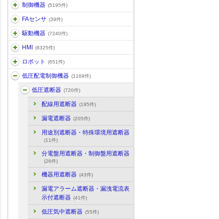
制御機器
(5195件)
FAセンサ
(39件)
駆動機器
(7240件)
HMI
(8325件)
ロボット
(651件)
低圧配電制御機器
(1169件)
低圧遮断器
(720件)
配線用遮断器
(195件)
漏電遮断器
(205件)
用途別遮断器・特殊環境用遮断器
(11件)
分電盤用遮断器・制御盤用遮断器
(26件)
機器用遮断器
(43件)
漏電アラーム遮断器・漏洩電流表
示付遮断器
(41件)
低圧気中遮断器
(55件)