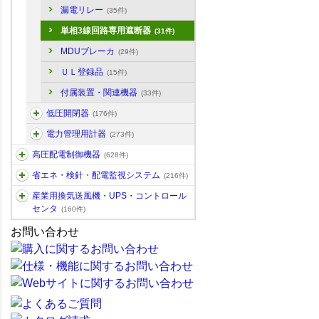
漏電リレー
(35件)
単相3線回路専用遮断器
(31件)
MDUブレーカ
(29件)
ＵＬ登録品
(15件)
付属装置・関連機器
(33件)
低圧開閉器
(176件)
電力管理用計器
(273件)
高圧配電制御機器
(628件)
省エネ・検針・配電監視システム
(216件)
産業用換気送風機・UPS・コントロール
センタ
(160件)
お問い合わせ