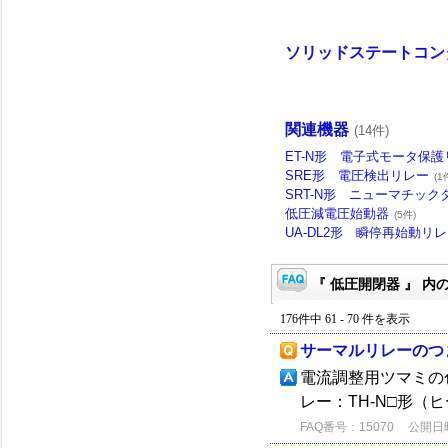
ソリッドステートコン
関連機器
(14件)
ET-N形 電子式モータ保
SRE形 電圧検出リレー
(1
SRT-N形 ニューマチック
低圧減電圧始動器
(5件)
UA-DL2形 瞬停再始動リ
『 低圧開閉器 』 内の
176件中 61 - 70 件を表示
サーマルリレーのつ
電流調整用ツマミの
レー：TH-N□形（
FAQ番号：15070
公開日時：