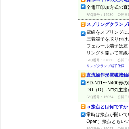
全電圧印加方式の直
FAQ番号：14930
公開日時：
スプリングクランプ
電線をスプリングに
圧着端子を取り付け
フェルール端子は差
リングを開いて電線を
FAQ番号：37860
公開日時：
リングクランプ端子仕様
直流操作形電磁接触
SD-N11〜N400
DU（D）-N□の主
FAQ番号：15054
公開日時：
ａ接点とは何ですか
常時は接点が開いてい
Open）接点ともい
FAQ番号：15027
公開日時：