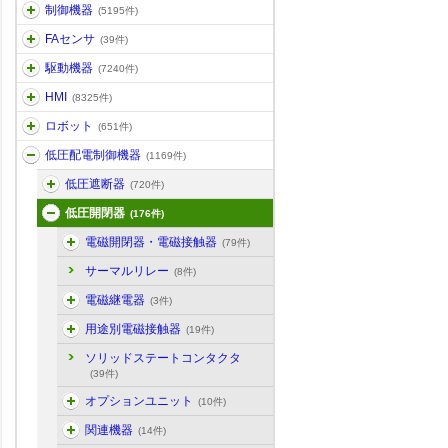
制御機器
(5195件)
FAセンサ
(39件)
駆動機器
(7240件)
HMI
(8325件)
ロボット
(651件)
低圧配電制御機器
(1169件)
低圧遮断器
(720件)
低圧開閉器
(176件)
電磁開閉器・電磁接触器
(79件)
サーマルリレー
(8件)
電磁継電器
(3件)
用途別電磁接触器
(19件)
ソリッドステートコンタクタ
(39件)
オプションユニット
(10件)
関連機器
(14件)