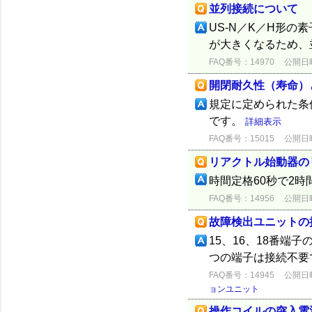
並列接続について
US-N／K／H形
が大きくなるため、
FAQ番号：14970
公開日時：
開閉耐久性（寿命）
規定に定められた条
です。
詳細表示
FAQ番号：15015
公開日時：
リアクトル始動器の
時間定格60秒で2
FAQ番号：14956
公開日時：
故障検出ユニットの
15、16、18番端
つの端子は接続不要
FAQ番号：14945
公開日時：
ョンユニット
操作コイルの突入電