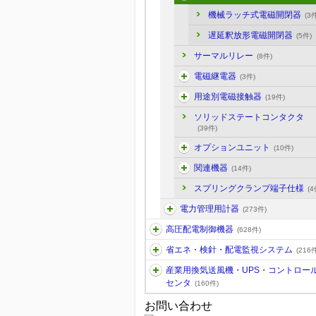
機械ラッチ式電磁開閉器
(3件
遅延釈放形電磁開閉器
(5件)
サーマルリレー
(8件)
電磁継電器
(3件)
用途別電磁接触器
(19件)
ソリッドステートコンタクタ
(39件)
オプションユニット
(10件)
関連機器
(14件)
スプリングクランプ端子仕様
(4
電力管理用計器
(273件)
高圧配電制御機器
(628件)
省エネ・検針・配電監視システム
(216件
産業用換気送風機・UPS・コントロー
センタ
(160件)
お問い合わせ