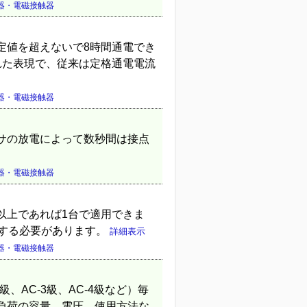
器・電磁接触器
定値を超えないで8時間通電でき
定された表現で、従来は定格通電電流
器・電磁接触器
サの放電によって数秒間は接点
器・電磁接触器
以上であれば1台で適用できま
置する必要があります。
詳細表示
器・電磁接触器
、AC-3級、AC-4級など）毎
負荷の容量、電圧、使用方法な