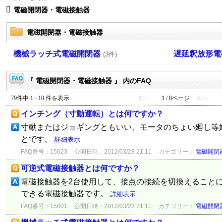
電磁開閉器・電磁接触器
電磁開閉器・電磁接触器
機械ラッチ式電磁開閉器
遅延釈放形電
(3件)
『 電磁開閉器・電磁接触器 』 内のFAQ
79件中 1 - 10 件を表示
前へ
1 / 8ページ
次へ
インチング（寸動運転）とは何ですか？
寸動またはジョギングともいい、モータのちょい廻し等
とです。
詳細表示
FAQ番号：15023
公開日時：2012/03/28 21:11
カテゴリー：
電磁開閉
可逆式電磁接触器とは何ですか？
電磁接触器を2台使用して、接点の接続を切換えること
できる電磁接触器です。
詳細表示
FAQ番号：15001
公開日時：2012/03/28 21:11
カテゴリー：
電磁開閉