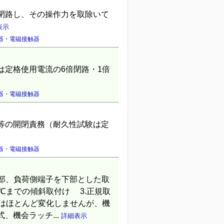
閉路し、その操作力を取除いて
表示
器・電磁接触器
は定格使用電流の6倍閉路・1倍
器・電磁接触器
等の開閉責務（耐久性試験は定
器・電磁接触器
部、負荷側端子を下部とした取
℃までの傾斜取付け 3.正規取
性はほとんど変化しませんが、機
、機会ラッチ...
詳細表示