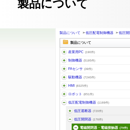
製品について
製品について
>
低圧配電制御機器
>
低圧開
製品について
産業用PC
(190件)
制御機器
(5195件)
FAセンサ
(39件)
駆動機器
(7240件)
HMI
(8325件)
ロボット
(651件)
低圧配電制御機器
(1169件)
低圧遮断器
(720件)
低圧開閉器
(176件)
電磁開閉器・電磁接触器
(79件)