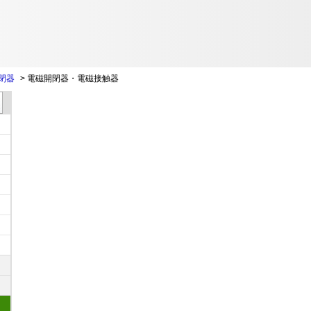
閉器
>
電磁開閉器・電磁接触器