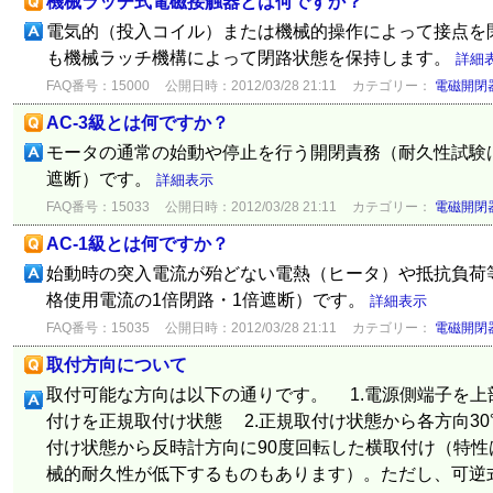
機械ラッチ式電磁接触器とは何ですか？
電気的（投入コイル）または機械的操作によって接点を
も機械ラッチ機構によって閉路状態を保持します。
詳細
FAQ番号：15000
公開日時：2012/03/28 21:11
カテゴリー：
電磁開閉
AC-3級とは何ですか？
モータの通常の始動や停止を行う開閉責務（耐久性試験
遮断）です。
詳細表示
FAQ番号：15033
公開日時：2012/03/28 21:11
カテゴリー：
電磁開閉
AC-1級とは何ですか？
始動時の突入電流が殆どない電熱（ヒータ）や抵抗負荷
格使用電流の1倍閉路・1倍遮断）です。
詳細表示
FAQ番号：15035
公開日時：2012/03/28 21:11
カテゴリー：
電磁開閉
取付方向について
取付可能な方向は以下の通りです。 1.電源側端子を上
付けを正規取付け状態 2.正規取付け状態から各方向30
付け状態から反時計方向に90度回転した横取付け（特
械的耐久性が低下するものもあります）。ただし、可逆式