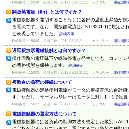
FAQ番号：15038
公開日時：2012/03/28 21:11
カテゴリー：
電磁開閉
開放熱電流（Ith）とは何ですか？
電磁接触器を開閉することなしに各部の温度上昇値が規
る電流です。なお、開放熱電流はJIS C8201-1に規
と表現していました。
詳細表示
FAQ番号：15008
公開日時：2012/03/28 21:11
カテゴリー：
電磁開閉
遅延釈放形電磁接触とは何ですか？
操作回路の電圧降下や瞬時停電が発生しても、コンデン
の閉路状態を保持します。
詳細表示
FAQ番号：15003
公開日時：2012/03/28 21:11
カテゴリー：
電磁開閉
複数台の負荷の接続について
電磁接触器の定格使用電流がモータの定格電流の合計値
す。ただし、サーマルリレーはモータに対し1：1で設
FAQ番号：15037
公開日時：2012/03/28 21:11
カテゴリー：
電磁開閉
電磁接触器の選定方法について
電磁接触器には各負荷の制御方法を想定した級別（AC-1級
に定格が定められています。選定するには負荷の種類や