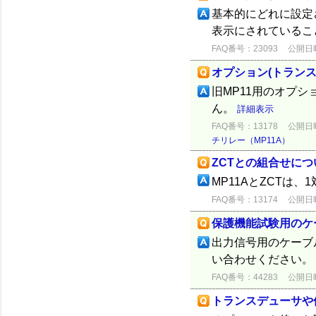
基本的にどれに設定
表示にされているこ
FAQ番号：23093
公開日時：
オプション(トラン
旧MP11用のオプシ
ん。
詳細表示
FAQ番号：13178
公開日時：
チリレー（MP11A）
ZCTとの組合せにつ
MP11AとZCTは
FAQ番号：13174
公開日時：
保護機能試験用のケ
出力信号用のケーブル
い合わせください。
FAQ番号：44283
公開日時：
トランスデューサや