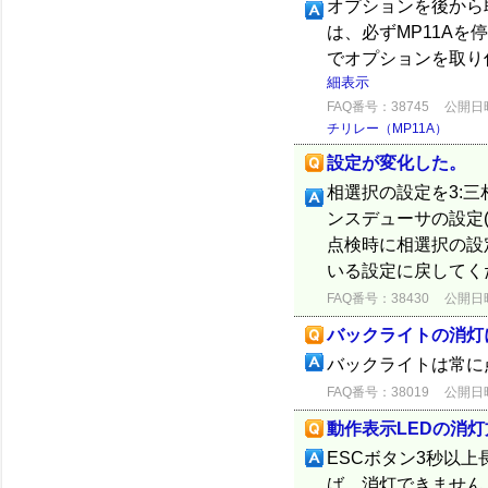
オプションを後から
は、必ずMP11Aを
でオプションを取り
細表示
FAQ番号：38745
公開日時：
チリレー（MP11A）
設定が変化した。
相選択の設定を3:三
ンスデューサの設定(
点検時に相選択の設
いる設定に戻してくださ
FAQ番号：38430
公開日時：
バックライトの消灯
バックライトは常に
FAQ番号：38019
公開日時：
動作表示LEDの消灯
ESCボタン3秒以
ば、消灯できません