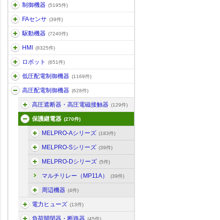
制御機器
(5195件)
FAセンサ
(39件)
駆動機器
(7240件)
HMI
(8325件)
ロボット
(651件)
低圧配電制御機器
(1169件)
高圧配電制御機器
(628件)
高圧遮断器・高圧電磁接触器
(129件)
保護継電器
(270件)
MELPRO-Aシリーズ
(183件)
MELPRO-Sシリーズ
(39件)
MELPRO-Dシリーズ
(5件)
マルチリレー（MP11A）
(39件)
周辺機器
(4件)
電力ヒューズ
(13件)
負荷開閉器・断路器
(45件)