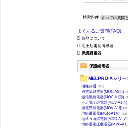
検索条件
よくあるご質問(FAQ)
製品について
高圧配電制御機器
保護継電器
保護継電器
MELPRO-Aシリー
機種共通
(6件)
過電流継電器(MOC-A3形)
(
過電流継電器(MOC-A1形)
(
不足電圧継電器(MUV-A1形)
過電圧継電器(MOV-A1形)
(
地絡継電器(MGR-A1形)
(22
地絡方向継電器(MDG-A1,A2
地絡過電圧継電器(MVG-A1,