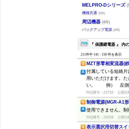
MELPRO-Dシリーズ
(
機種共通
(5件)
周辺機器
(4件)
バックアップ電源
(4件)
『 保護継電器 』 内の
211件中 141 - 150 件を表示
MZT形零相変流器(
付属している短絡片
用いただけます。た
い。 例） 左側
FAQ番号：23759
公開日時：
制御電源(MGR-A1
使用できません。制御
FAQ番号：23659
公開日時：
表示選択用切替スイ