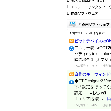
表示器 MELHMI-GOT
エンジニアリングソフト
作画ソフトウェア
『 作画ソフトウェア 
339件中 111 - 120 件を表示
ビットデバイスのON
アスキー表示(GOT
パティmy.text_colo
降の場合 1. [オブジェ
FAQ番号：12615
公開日時：
自作のキーウィンド
◆GT Designer
下の設定を行ってくだ
設定] →[入力値エリ
囲エリア]を表示...
詳
FAQ番号：12427
公開日時：