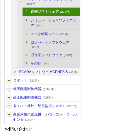
(861件)
作画ソフトウェア
(339件)
シミュレーションソフトウェ
ア
(6件)
データ転送ツール
(28件)
コンバートソフトウェア
(22件)
旧作画ソフトウェア
(54件)
その他
(4件)
SCADAソフトウェアGENESIS
(41件)
ロボット
(651件)
低圧配電制御機器
(1169件)
高圧配電制御機器
(628件)
省エネ・検針・配電監視システム
(216件)
産業用換気送風機・UPS・コントロール
センタ
(160件)
お問い合わせ