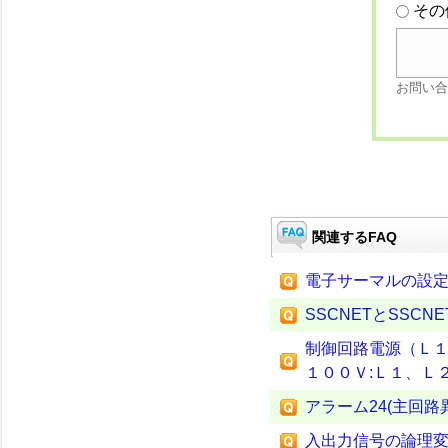
その
お問い合
関連するFAQ
電子サーマルの設
SSCNETとSSCN
制御回路電源（Ｌ１
１００Ｖ:Ｌ１、Ｌ
アラーム24(主回路
入出力信号の論理