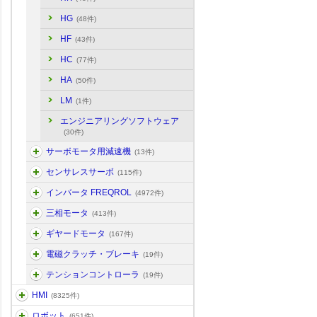
HG
(48件)
HF
(43件)
HC
(77件)
HA
(50件)
LM
(1件)
エンジニアリングソフトウェア
(30件)
サーボモータ用減速機
(13件)
センサレスサーボ
(115件)
インバータ FREQROL
(4972件)
三相モータ
(413件)
ギヤードモータ
(167件)
電磁クラッチ・ブレーキ
(19件)
テンションコントローラ
(19件)
HMI
(8325件)
ロボット
(651件)