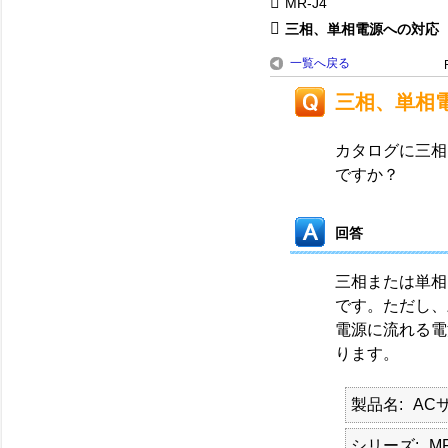
MR-J4
三相、単相電源への対応
一覧へ戻る
三相、単相
カタログに三相
ですか？
回答
三相または単相
です。ただし、
電源に流れる電
ります。
製品名
AC
シリーズ
MR