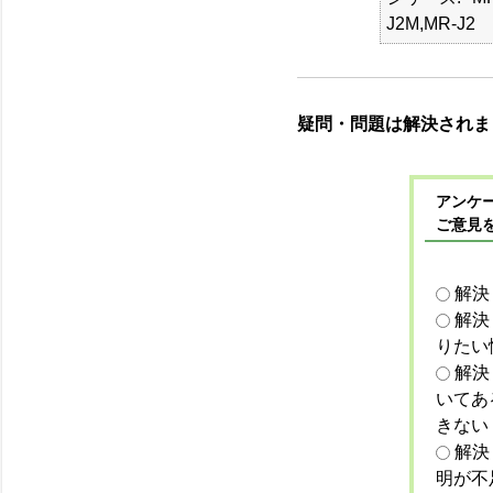
J2M,MR-J2
疑問・問題は解決されま
アンケー
ご意見
解決
解決
りたい
解決
いてあ
きない
解決
明が不