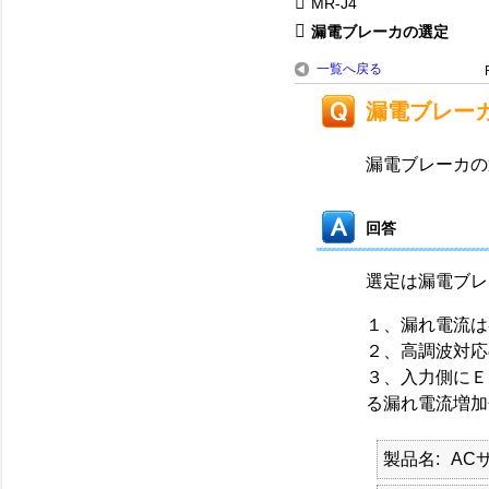
MR-J4
漏電ブレーカの選定
一覧へ戻る
漏電ブレー
漏電ブレーカの
回答
選定は漏電ブレ
１、漏れ電流は
２、高調波対
３、入力側にＥ
る漏れ電流増加
製品名
AC