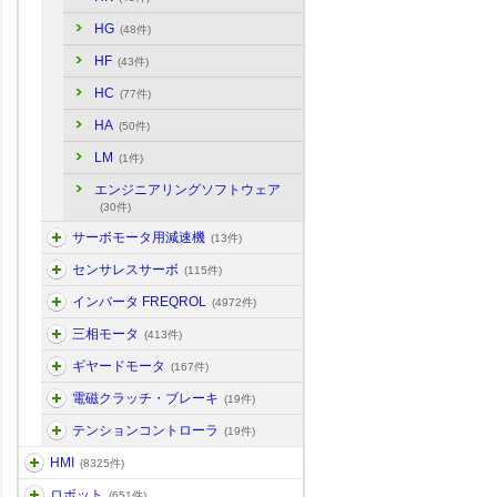
HG
(48件)
HF
(43件)
HC
(77件)
HA
(50件)
LM
(1件)
エンジニアリングソフトウェア
(30件)
サーボモータ用減速機
(13件)
センサレスサーボ
(115件)
インバータ FREQROL
(4972件)
三相モータ
(413件)
ギヤードモータ
(167件)
電磁クラッチ・ブレーキ
(19件)
テンションコントローラ
(19件)
HMI
(8325件)
ロボット
(651件)