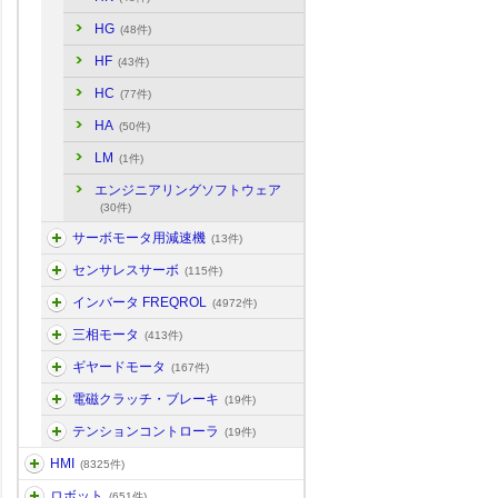
HG
(48件)
HF
(43件)
HC
(77件)
HA
(50件)
LM
(1件)
エンジニアリングソフトウェア
(30件)
サーボモータ用減速機
(13件)
センサレスサーボ
(115件)
インバータ FREQROL
(4972件)
三相モータ
(413件)
ギヤードモータ
(167件)
電磁クラッチ・ブレーキ
(19件)
テンションコントローラ
(19件)
HMI
(8325件)
ロボット
(651件)