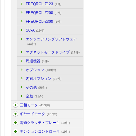
FREQROL-Z123
(1件)
FREQROL-Z200
(2件)
FREQROL-Z300
(1件)
SC-A
(11件)
エンジニアリングソフトウェア
(44件)
マグネットモータドライブ
(11件)
周辺機器
(6件)
オプション
(139件)
内蔵オプション
(38件)
その他
(56件)
全般
(11件)
三相モータ
(413件)
ギヤードモータ
(167件)
電磁クラッチ・ブレーキ
(19件)
テンションコントローラ
(19件)