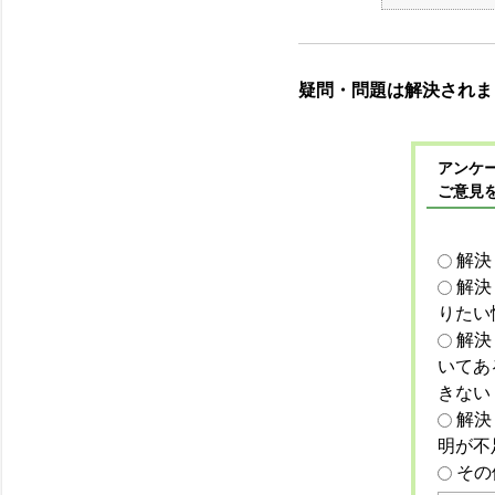
疑問・問題は解決されま
アンケー
ご意見
解決
解決
りたい
解決
いてあ
きない
解決
明が不
その