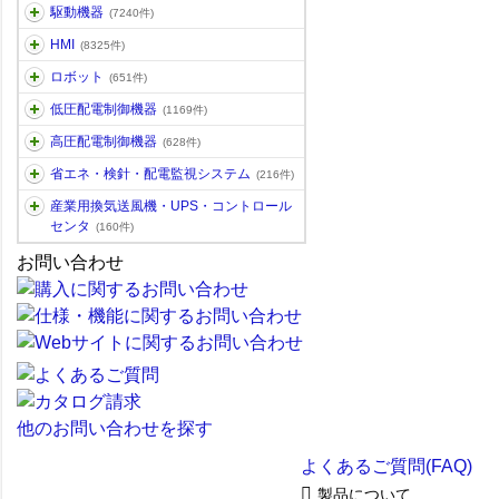
駆動機器
(7240件)
HMI
(8325件)
ロボット
(651件)
低圧配電制御機器
(1169件)
高圧配電制御機器
(628件)
省エネ・検針・配電監視システム
(216件)
産業用換気送風機・UPS・コントロール
センタ
(160件)
お問い合わせ
他のお問い合わせを探す
よくあるご質問(FAQ)
製品について