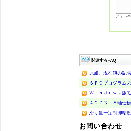
お問い合
関連するFAQ
原点、現在値の記
ＳＦＣプログラム
Ｗｉｎｄｏｗｓ版
Ａ２７３ ８軸仕
滑り量一定制御精
お問い合わせ