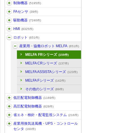
制御機器
(5195件)
FAセンサ
(39件)
駆動機器
(7240件)
HMI
(8325件)
ロボット
(651件)
産業用・協働ロボット MELFA
(651件)
MELFA FRシリーズ
(159件)
MELFA CRシリーズ
(137件)
MELFA ASSISTAシリーズ
(123件)
MELFA Fシリーズ
(142件)
その他のシリーズ
(89件)
低圧配電制御機器
(1169件)
高圧配電制御機器
(628件)
省エネ・検針・配電監視システム
(216件)
産業用換気送風機・UPS・コントロール
センタ
(160件)