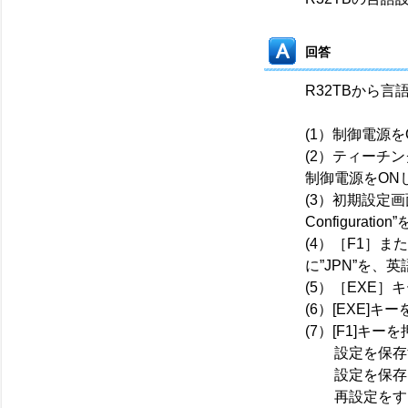
回答
R32TBから
(1）制御電源を
(2）ティーチ
制御電源をON
(3）初期設定
Configurati
(4）［F1］
に”JPN”を、
(5）［EXE
(6）[EXE]
(7）[F1]キ
設定を保存する
設定を保存しな
再設定をする場