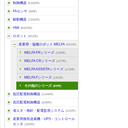
制御機器
(5195件)
FAセンサ
(39件)
駆動機器
(7240件)
HMI
(8325件)
ロボット
(651件)
産業用・協働ロボット MELFA
(651件)
MELFA FRシリーズ
(159件)
MELFA CRシリーズ
(137件)
MELFA ASSISTAシリーズ
(123件)
MELFA Fシリーズ
(142件)
その他のシリーズ
(89件)
低圧配電制御機器
(1169件)
高圧配電制御機器
(628件)
省エネ・検針・配電監視システム
(216件)
産業用換気送風機・UPS・コントロール
センタ
(160件)