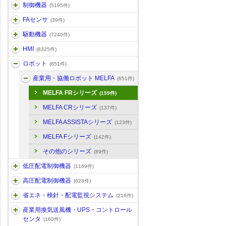
制御機器
(5195件)
FAセンサ
(39件)
駆動機器
(7240件)
HMI
(8325件)
ロボット
(651件)
産業用・協働ロボット MELFA
(651件)
MELFA FRシリーズ
(159件)
MELFA CRシリーズ
(137件)
MELFA ASSISTAシリーズ
(123件)
MELFA Fシリーズ
(142件)
その他のシリーズ
(89件)
低圧配電制御機器
(1169件)
高圧配電制御機器
(628件)
省エネ・検針・配電監視システム
(216件)
産業用換気送風機・UPS・コントロール
センタ
(160件)