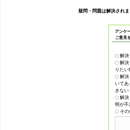
疑問・問題は解決されま
アンケー
ご意見
解決
解決
りたい
解決
いてあ
きない
解決
明が不
その