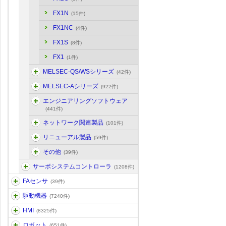
FX1N
(15件)
FX1NC
(4件)
FX1S
(8件)
FX1
(1件)
MELSEC-QS/WSシリーズ
(42件)
MELSEC-Aシリーズ
(922件)
エンジニアリングソフトウェア
(441件)
ネットワーク関連製品
(101件)
リニューアル製品
(59件)
その他
(39件)
サーボシステムコントローラ
(1208件)
FAセンサ
(39件)
駆動機器
(7240件)
HMI
(8325件)
ロボット
(651件)