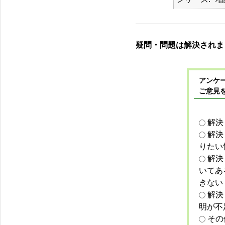
疑問・問題は解決されま
アンケー
ご意見
解決
解決
りたい
解決
いてあ
きない
解決
明が不
その