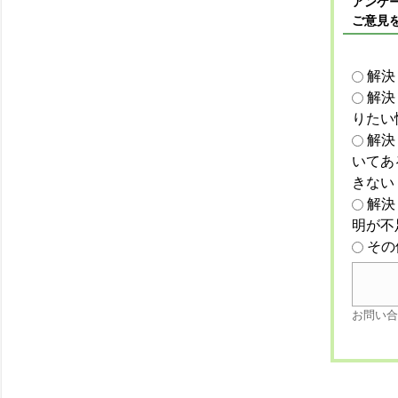
アンケー
ご意見
解決
解決
りたい
解決
いてあ
きない
解決
明が不
その
お問い合