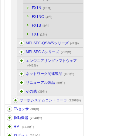
FX1N
(15件)
FX1NC
(4件)
FX1S
(8件)
FX1
(1件)
MELSEC-QS/WSシリーズ
(42件)
MELSEC-Aシリーズ
(922件)
エンジニアリングソフトウェア
(441件)
ネットワーク関連製品
(101件)
リニューアル製品
(59件)
その他
(39件)
サーボシステムコントローラ
(1208件)
FAセンサ
(39件)
駆動機器
(7240件)
HMI
(8325件)
ロボット
(651件)