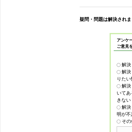
疑問・問題は解決されま
アンケー
ご意見
解決
解決
りたい
解決
いてあ
きない
解決
明が不
その