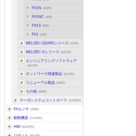
FX1N
(15件)
FX1NC
(4件)
FX1S
(8件)
FX1
(1件)
MELSEC-QS/WSシリーズ
(42件)
MELSEC-Aシリーズ
(922件)
エンジニアリングソフトウェア
(441件)
ネットワーク関連製品
(101件)
リニューアル製品
(59件)
その他
(39件)
サーボシステムコントローラ
(1208件)
FAセンサ
(39件)
駆動機器
(7240件)
HMI
(8325件)
ロボット
(651件)