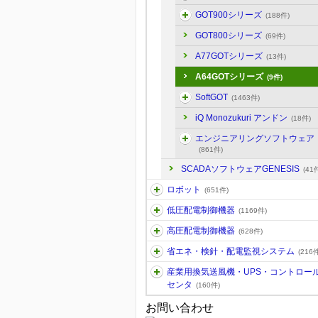
GOT900シリーズ
(188件)
GOT800シリーズ
(69件)
A77GOTシリーズ
(13件)
A64GOTシリーズ
(9件)
SoftGOT
(1463件)
iQ Monozukuri アンドン
(18件)
エンジニアリングソフトウェア
(861件)
SCADAソフトウェアGENESIS
(41
ロボット
(651件)
低圧配電制御機器
(1169件)
高圧配電制御機器
(628件)
省エネ・検針・配電監視システム
(216件
産業用換気送風機・UPS・コントロー
センタ
(160件)
お問い合わせ