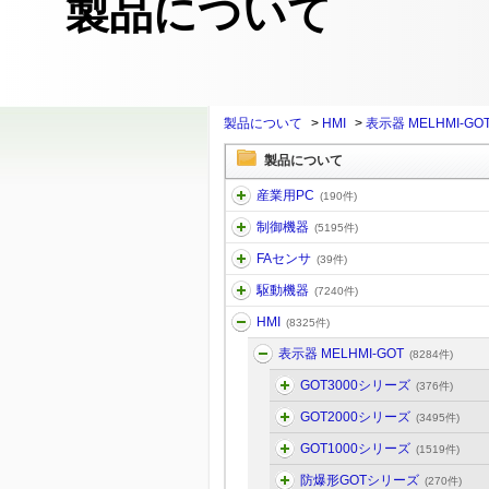
製品について
製品について
>
HMI
>
表示器 MELHMI-GO
製品について
産業用PC
(190件)
制御機器
(5195件)
FAセンサ
(39件)
駆動機器
(7240件)
HMI
(8325件)
表示器 MELHMI-GOT
(8284件)
GOT3000シリーズ
(376件)
GOT2000シリーズ
(3495件)
GOT1000シリーズ
(1519件)
防爆形GOTシリーズ
(270件)