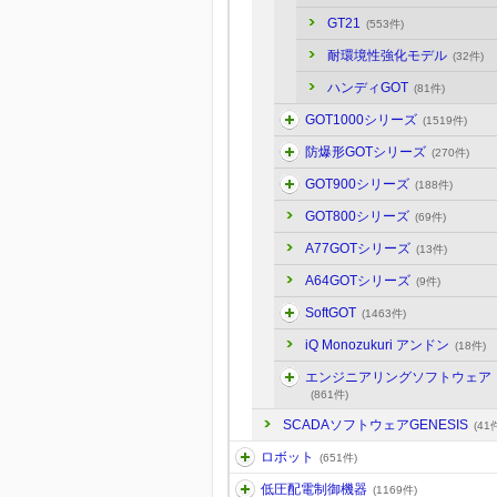
GT21
(553件)
耐環境性強化モデル
(32件)
ハンディGOT
(81件)
GOT1000シリーズ
(1519件)
防爆形GOTシリーズ
(270件)
GOT900シリーズ
(188件)
GOT800シリーズ
(69件)
A77GOTシリーズ
(13件)
A64GOTシリーズ
(9件)
SoftGOT
(1463件)
iQ Monozukuri アンドン
(18件)
エンジニアリングソフトウェア
(861件)
SCADAソフトウェアGENESIS
(41
ロボット
(651件)
低圧配電制御機器
(1169件)