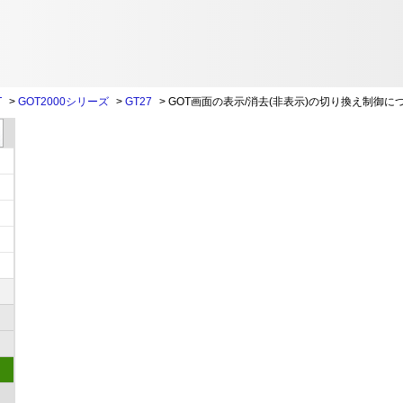
T
>
GOT2000シリーズ
>
GT27
>
GOT画面の表示/消去(非表示)の切り換え制御に