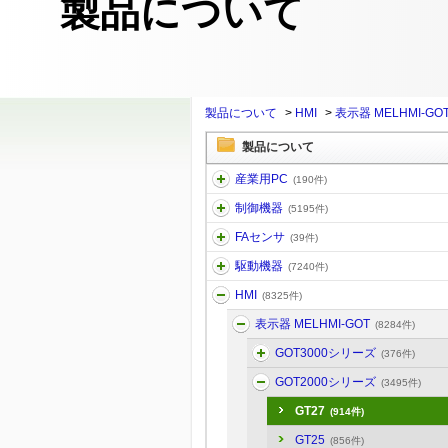
製品について
製品について
>
HMI
>
表示器 MELHMI-GO
製品について
産業用PC
(190件)
制御機器
(5195件)
FAセンサ
(39件)
駆動機器
(7240件)
HMI
(8325件)
表示器 MELHMI-GOT
(8284件)
GOT3000シリーズ
(376件)
GOT2000シリーズ
(3495件)
GT27
(914件)
GT25
(856件)