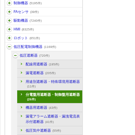
制御機器
(5195件)
FAセンサ
(39件)
駆動機器
(7240件)
HMI
(8325件)
ロボット
(651件)
低圧配電制御機器
(1169件)
低圧遮断器
(720件)
配線用遮断器
(195件)
漏電遮断器
(205件)
用途別遮断器・特殊環境用遮断器
(11件)
分電盤用遮断器・制御盤用遮断器
(26件)
機器用遮断器
(43件)
漏電アラーム遮断器・漏洩電流表
示付遮断器
(41件)
低圧気中遮断器
(55件)