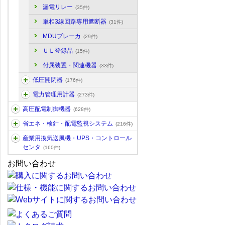
漏電リレー
(35件)
単相3線回路専用遮断器
(31件)
MDUブレーカ
(29件)
ＵＬ登録品
(15件)
付属装置・関連機器
(33件)
低圧開閉器
(176件)
電力管理用計器
(273件)
高圧配電制御機器
(628件)
省エネ・検針・配電監視システム
(216件)
産業用換気送風機・UPS・コントロール
センタ
(160件)
お問い合わせ