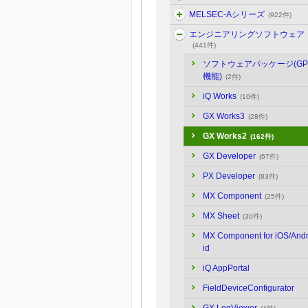
MELSEC-Aシリーズ
(922件)
エンジニアリングソフトウェア
(441件)
ソフトウェアパッケージ(GP
機能)
(2件)
iQ Works
(10件)
GX Works3
(28件)
GX Works2
(162件)
GX Developer
(67件)
PX Developer
(83件)
MX Component
(25件)
MX Sheet
(30件)
MX Component for iOS/And
id
iQ AppPortal
FieldDeviceConfigurator