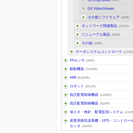
GX LogViewer
(4件)
GX VideoViewer
その他ソフトウェア
(26件)
ネットワーク関連製品
(101件)
リニューアル製品
(59件)
その他
(39件)
サーボシステムコントローラ
(1208
FAセンサ
(39件)
駆動機器
(7240件)
HMI
(8325件)
ロボット
(651件)
低圧配電制御機器
(1169件)
高圧配電制御機器
(628件)
省エネ・検針・配電監視システム
(216件
産業用換気送風機・UPS・コントロー
センタ
(160件)