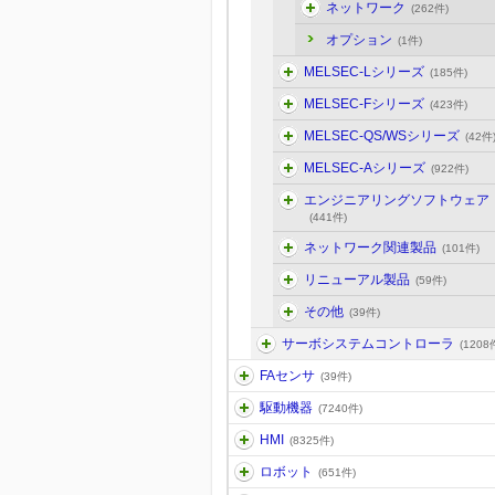
ネットワーク
(262件)
オプション
(1件)
MELSEC-Lシリーズ
(185件)
MELSEC-Fシリーズ
(423件)
MELSEC-QS/WSシリーズ
(42件
MELSEC-Aシリーズ
(922件)
エンジニアリングソフトウェア
(441件)
ネットワーク関連製品
(101件)
リニューアル製品
(59件)
その他
(39件)
サーボシステムコントローラ
(1208
FAセンサ
(39件)
駆動機器
(7240件)
HMI
(8325件)
ロボット
(651件)