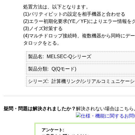
処置方法は、以下となります。
(1)パリティビットの設定を相手機器と合わせる
(2)エラー初期化要求(YE／YF)によりエラー情報
(3)ノイズ対策する
(4)マルチドロップ接続時、複数機器から同時にデ
タロックをとる。
製品名
MELSEC-Qシリーズ
製品分類
Q(Qモード)
シリーズ
計算機リンク/シリアルコミュニケーシ
疑問・問題は解決されましたか？
解決されない場合はこちら
アンケート: