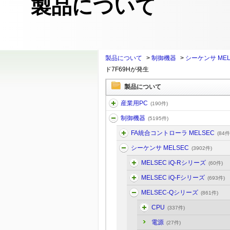
製品について
製品について
>
制御機器
>
シーケンサ MEL
ド7F69Hが発生
製品について
産業用PC
(190件)
制御機器
(5195件)
FA統合コントローラ MELSEC
(84件
シーケンサ MELSEC
(3902件)
MELSEC iQ-Rシリーズ
(60件)
MELSEC iQ-Fシリーズ
(693件)
MELSEC-Qシリーズ
(861件)
CPU
(337件)
電源
(27件)