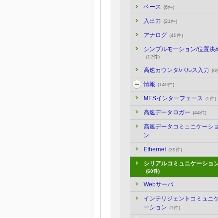
ベース
(6件)
入出力
(21件)
アナログ
(40件)
シンプルモーション/位置決
(12件)
高速カウンタ/パルス入力
(6
情報
(149件)
MESインターフェース
(5件)
高速データロガー
(44件)
高速データコミュニケーシ
ン
Ethernet
(39件)
シリアルコミュニケーショ
(60件)
Webサーバ
インテリジェントコミュニ
ーション
(1件)