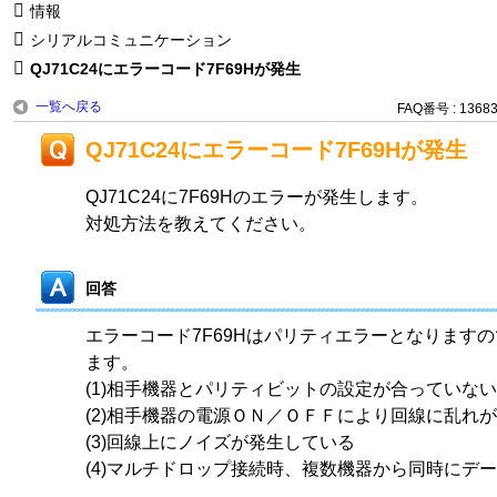
情報
シリアルコミュニケーション
QJ71C24にエラーコード7F69Hが発生
一覧へ戻る
FAQ番号 : 1368
QJ71C24にエラーコード7F69Hが発生
QJ71C24に7F69Hのエラーが発生します。
対処方法を教えてください。
回答
エラーコード7F69Hはパリティエラーとなります
ます。
(1)相手機器とパリティビットの設定が合っていない
(2)相手機器の電源ＯＮ／ＯＦＦにより回線に乱れ
(3)回線上にノイズが発生している
(4)マルチドロップ接続時、複数機器から同時にデ