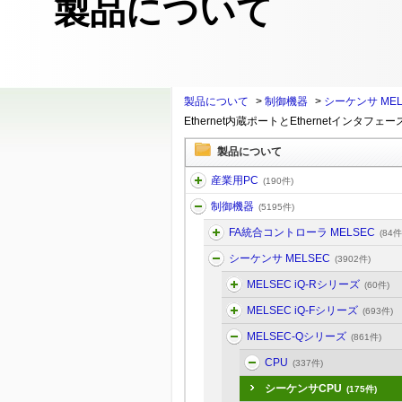
製品について
製品について
>
制御機器
>
シーケンサ MEL
Ethernet内蔵ポートとEthernetインタ
製品について
産業用PC
(190件)
制御機器
(5195件)
FA統合コントローラ MELSEC
(84件
シーケンサ MELSEC
(3902件)
MELSEC iQ-Rシリーズ
(60件)
MELSEC iQ-Fシリーズ
(693件)
MELSEC-Qシリーズ
(861件)
CPU
(337件)
シーケンサCPU
(175件)