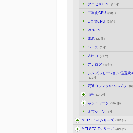
プロセスCPU
(24件)
二重化CPU
(80件)
C言語CPU
(58件)
WinCPU
電源
(27件)
ベース
(6件)
入出力
(21件)
アナログ
(40件)
シンプルモーション/位置決
(12件)
高速カウンタ/パルス入力
(6
情報
(149件)
ネットワーク
(262件)
オプション
(1件)
MELSEC-Lシリーズ
(185件)
MELSEC-Fシリーズ
(423件)