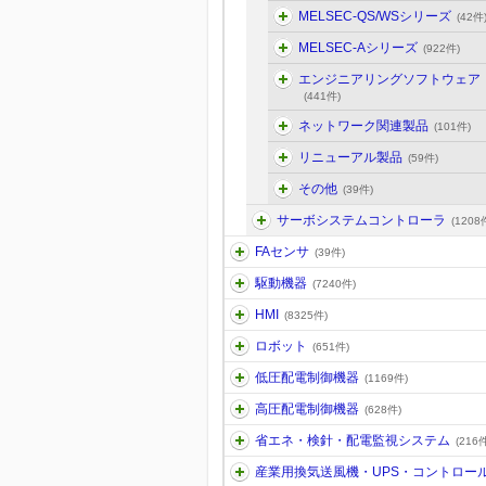
MELSEC-QS/WSシリーズ
(42件
MELSEC-Aシリーズ
(922件)
エンジニアリングソフトウェア
(441件)
ネットワーク関連製品
(101件)
リニューアル製品
(59件)
その他
(39件)
サーボシステムコントローラ
(1208
FAセンサ
(39件)
駆動機器
(7240件)
HMI
(8325件)
ロボット
(651件)
低圧配電制御機器
(1169件)
高圧配電制御機器
(628件)
省エネ・検針・配電監視システム
(216件
産業用換気送風機・UPS・コントロー