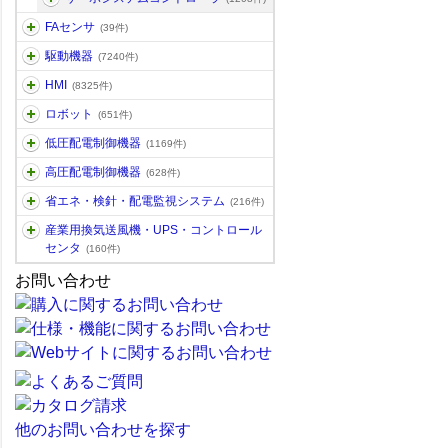
FAセンサ
(39件)
駆動機器
(7240件)
HMI
(8325件)
ロボット
(651件)
低圧配電制御機器
(1169件)
高圧配電制御機器
(628件)
省エネ・検針・配電監視システム
(216件)
産業用換気送風機・UPS・コントロール
センタ
(160件)
お問い合わせ
他のお問い合わせを探す