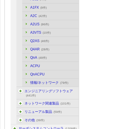
A1FX
(9件)
A2C
(42件)
A2US
(96件)
A3VTS
(10件)
Q2AS
(46件)
Q4AR
(28件)
QnA
(48件)
ACPU
QnACPU
情報/ネットワーク
(79件)
エンジニアリングソフトウェア
(441件)
ネットワーク関連製品
(101件)
リニューアル製品
(59件)
その他
(39件)
サーボシステムコントローラ
(1208件)