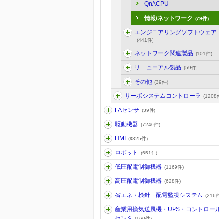
QnACPU
情報/ネットワーク
(79件)
エンジニアリングソフトウェア
(441件)
ネットワーク関連製品
(101件)
リニューアル製品
(59件)
その他
(39件)
サーボシステムコントローラ
(1208
FAセンサ
(39件)
駆動機器
(7240件)
HMI
(8325件)
ロボット
(651件)
低圧配電制御機器
(1169件)
高圧配電制御機器
(628件)
省エネ・検針・配電監視システム
(216件
産業用換気送風機・UPS・コントロー
センタ
(160件)