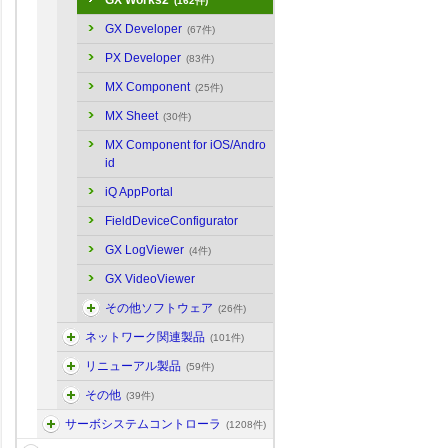
GX Works2
(162件)
GX Developer
(67件)
PX Developer
(83件)
MX Component
(25件)
MX Sheet
(30件)
MX Component for iOS/Andro
id
iQ AppPortal
FieldDeviceConfigurator
GX LogViewer
(4件)
GX VideoViewer
その他ソフトウェア
(26件)
ネットワーク関連製品
(101件)
リニューアル製品
(59件)
その他
(39件)
サーボシステムコントローラ
(1208件)