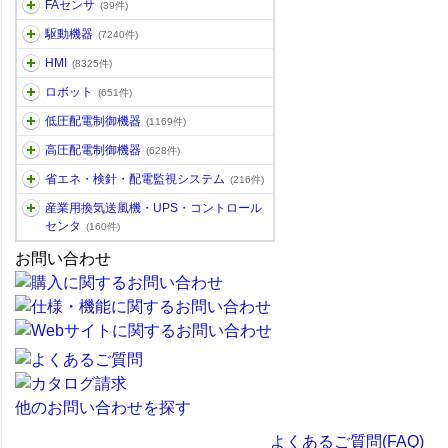
FAセンサ
(39件)
駆動機器
(7240件)
HMI
(8325件)
ロボット
(651件)
低圧配電制御機器
(1169件)
高圧配電制御機器
(628件)
省エネ・検針・配電監視システム
(216件)
産業用換気送風機・UPS・コントロール
センタ
(160件)
お問い合わせ
他のお問い合わせを探す
よくあるご質問(FAQ)