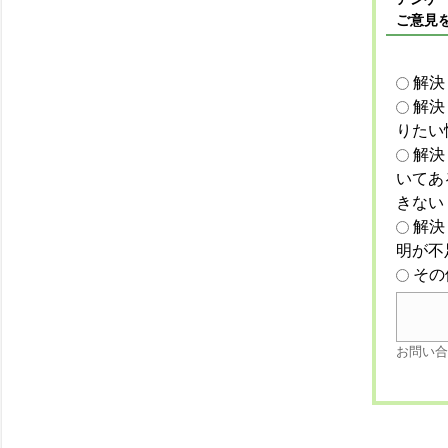
ご意見
解決
解決
りたい
解決
いてあ
きない
解決
明が不
その
お問い合