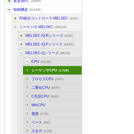
産業用PC
(190件)
制御機器
(5195件)
FA統合コントローラ MELSEC
(84件)
シーケンサ MELSEC
(3902件)
MELSEC iQ-Rシリーズ
(60件)
MELSEC iQ-Fシリーズ
(693件)
MELSEC-Qシリーズ
(861件)
CPU
(337件)
シーケンサCPU
(175件)
プロセスCPU
(24件)
二重化CPU
(80件)
C言語CPU
(58件)
WinCPU
電源
(27件)
ベース
(6件)
入出力
(21件)