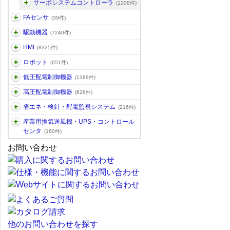
サーボシステムコントローラ
(1208件)
FAセンサ
(39件)
駆動機器
(7240件)
HMI
(8325件)
ロボット
(651件)
低圧配電制御機器
(1169件)
高圧配電制御機器
(628件)
省エネ・検針・配電監視システム
(216件)
産業用換気送風機・UPS・コントロール
センタ
(160件)
お問い合わせ
他のお問い合わせを探す