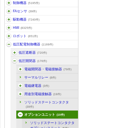
制御機器
(5195件)
FAセンサ
(39件)
駆動機器
(7240件)
HMI
(8325件)
ロボット
(651件)
低圧配電制御機器
(1169件)
低圧遮断器
(720件)
低圧開閉器
(176件)
電磁開閉器・電磁接触器
(79件)
サーマルリレー
(8件)
電磁継電器
(3件)
用途別電磁接触器
(19件)
ソリッドステートコンタクタ
(39件)
オプションユニット
(10件)
ソリッドステートコンタクタ