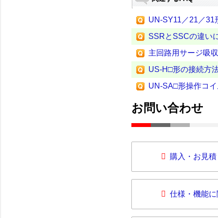
UN-SY11／21
SSRとSSCの違い
主回路用サージ吸
US-H□形の接続方
UN-SA□形操作
お問い合わせ
購入・お見積
仕様・機能に