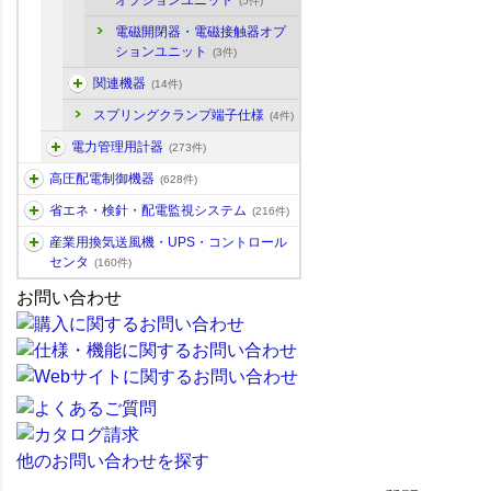
オプションユニット
(5件)
電磁開閉器・電磁接触器オプ
ションユニット
(3件)
関連機器
(14件)
スプリングクランプ端子仕様
(4件)
電力管理用計器
(273件)
高圧配電制御機器
(628件)
省エネ・検針・配電監視システム
(216件)
産業用換気送風機・UPS・コントロール
センタ
(160件)
お問い合わせ
他のお問い合わせを探す