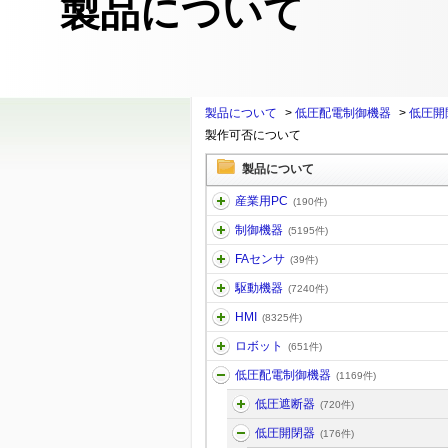
製品について
製品について
>
低圧配電制御機器
>
低圧開
製作可否について
製品について
産業用PC
(190件)
制御機器
(5195件)
FAセンサ
(39件)
駆動機器
(7240件)
HMI
(8325件)
ロボット
(651件)
低圧配電制御機器
(1169件)
低圧遮断器
(720件)
低圧開閉器
(176件)