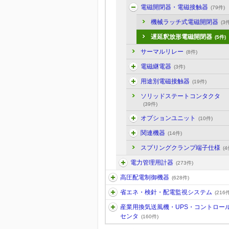
電磁開閉器・電磁接触器
(79件)
機械ラッチ式電磁開閉器
(3件
遅延釈放形電磁開閉器
(5件)
サーマルリレー
(8件)
電磁継電器
(3件)
用途別電磁接触器
(19件)
ソリッドステートコンタクタ
(39件)
オプションユニット
(10件)
関連機器
(14件)
スプリングクランプ端子仕様
(4
電力管理用計器
(273件)
高圧配電制御機器
(628件)
省エネ・検針・配電監視システム
(216件
産業用換気送風機・UPS・コントロー
センタ
(160件)