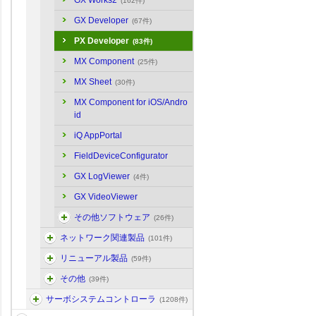
GX Works2
(162件)
GX Developer
(67件)
PX Developer
(83件)
MX Component
(25件)
MX Sheet
(30件)
MX Component for iOS/Andro
id
iQ AppPortal
FieldDeviceConfigurator
GX LogViewer
(4件)
GX VideoViewer
その他ソフトウェア
(26件)
ネットワーク関連製品
(101件)
リニューアル製品
(59件)
その他
(39件)
サーボシステムコントローラ
(1208件)