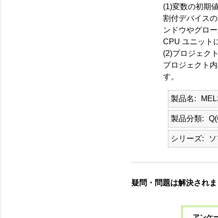
(1)変数の初
割付デバイスの
ンドウやグロー
CPU ユニッ
(2)プロジェ
プロジェクト内
す。
製品名
ME
製品分類
Q
シリーズ
ソ
疑問・問題は解決されま
アンケー