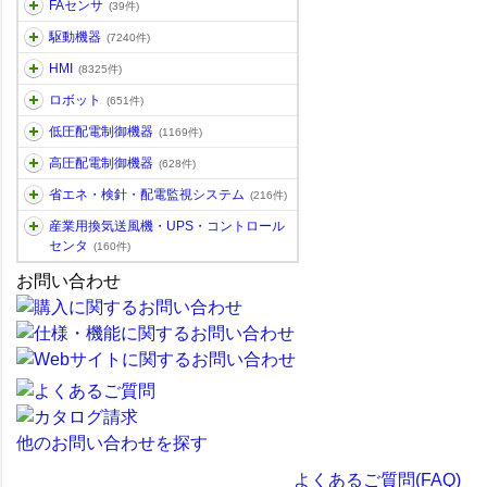
FAセンサ
(39件)
駆動機器
(7240件)
HMI
(8325件)
ロボット
(651件)
低圧配電制御機器
(1169件)
高圧配電制御機器
(628件)
省エネ・検針・配電監視システム
(216件)
産業用換気送風機・UPS・コントロール
センタ
(160件)
お問い合わせ
他のお問い合わせを探す
よくあるご質問(FAQ)