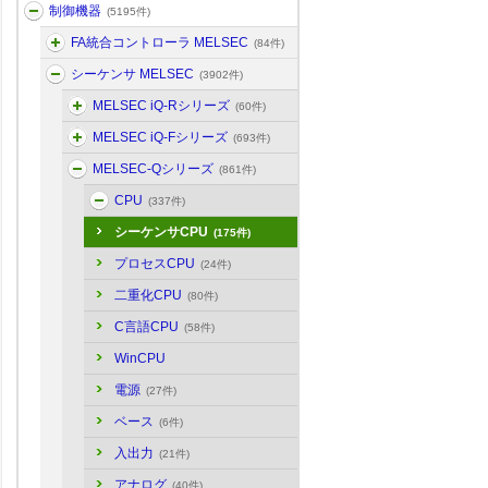
制御機器
(5195件)
FA統合コントローラ MELSEC
(84件)
シーケンサ MELSEC
(3902件)
MELSEC iQ-Rシリーズ
(60件)
MELSEC iQ-Fシリーズ
(693件)
MELSEC-Qシリーズ
(861件)
CPU
(337件)
シーケンサCPU
(175件)
プロセスCPU
(24件)
二重化CPU
(80件)
C言語CPU
(58件)
WinCPU
電源
(27件)
ベース
(6件)
入出力
(21件)
アナログ
(40件)