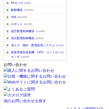
FAセンサ
(39件)
駆動機器
(7240件)
HMI
(8325件)
ロボット
(651件)
低圧配電制御機器
(1169件)
高圧配電制御機器
(628件)
省エネ・検針・配電監視システム
(216件)
産業用換気送風機・UPS・コントロール
センタ
(160件)
お問い合わせ
他のお問い合わせを探す