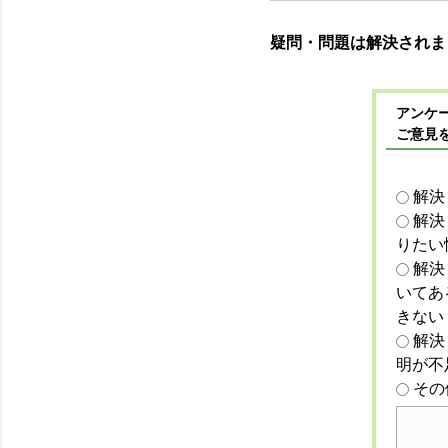
疑問・問題は解決されま
アンケー
ご意見
解決
解決
りたい
解決
いてあ
きない
解決
明が不
その