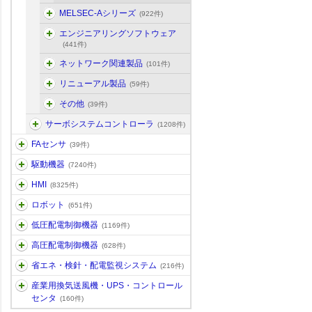
MELSEC-Aシリーズ
(922件)
エンジニアリングソフトウェア
(441件)
ネットワーク関連製品
(101件)
リニューアル製品
(59件)
その他
(39件)
サーボシステムコントローラ
(1208件)
FAセンサ
(39件)
駆動機器
(7240件)
HMI
(8325件)
ロボット
(651件)
低圧配電制御機器
(1169件)
高圧配電制御機器
(628件)
省エネ・検針・配電監視システム
(216件)
産業用換気送風機・UPS・コントロール
センタ
(160件)