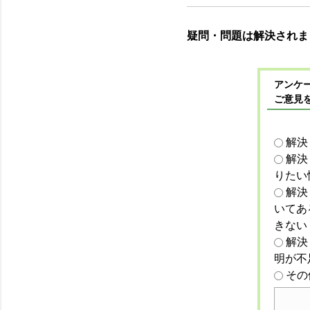
疑問・問題は解決されま
アンケー
ご意見
解決
解決
りたい
解決
いてあ
きない
解決
明が不
その