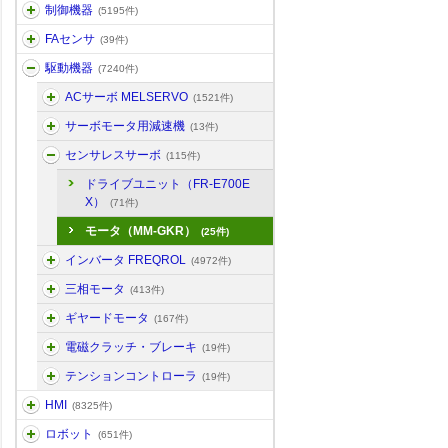
制御機器
(5195件)
FAセンサ
(39件)
駆動機器
(7240件)
ACサーボ MELSERVO
(1521件)
サーボモータ用減速機
(13件)
センサレスサーボ
(115件)
ドライブユニット（FR-E700E
X）
(71件)
モータ（MM-GKR）
(25件)
インバータ FREQROL
(4972件)
三相モータ
(413件)
ギヤードモータ
(167件)
電磁クラッチ・ブレーキ
(19件)
テンションコントローラ
(19件)
HMI
(8325件)
ロボット
(651件)