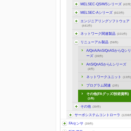
MELSEC-QS/WSシリーズ
(42件
MELSEC-Aシリーズ
(922件)
エンジニアリングソフトウェア
(441件)
ネットワーク関連製品
(101件)
リニューアル製品
(59件)
A/QnA/AnS/QnASからQシリ
ーズ
(39件)
AnS/QnASからLシリーズ
(4件)
ネットワークユニット
(13件)
プログラム関連
(2件)
その他(FAグッズ/技術資料)
(1件)
その他
(39件)
サーボシステムコントローラ
(1208
FAセンサ
(39件)