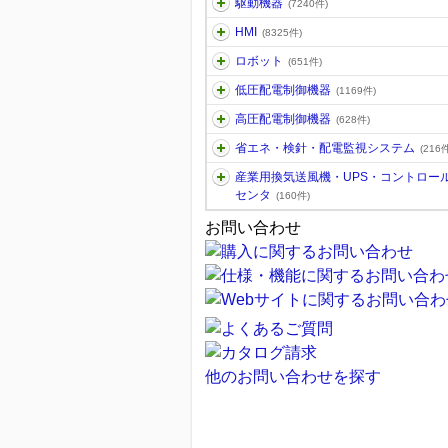
駆動機器
(7240件)
HMI
(8325件)
ロボット
(651件)
低圧配電制御機器
(1169件)
高圧配電制御機器
(628件)
省エネ・検針・配電監視システム
(216件
産業用換気送風機・UPS・コントロー
センタ
(160件)
お問い合わせ
他のお問い合わせを探す