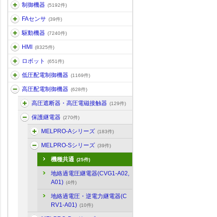
制御機器
(5192件)
FAセンサ
(39件)
駆動機器
(7240件)
HMI
(8325件)
ロボット
(651件)
低圧配電制御機器
(1169件)
高圧配電制御機器
(628件)
高圧遮断器・高圧電磁接触器
(129件)
保護継電器
(270件)
MELPRO-Aシリーズ
(183件)
MELPRO-Sシリーズ
(39件)
機種共通
(25件)
地絡過電圧継電器(CVG1-A02,
A01)
(4件)
地絡過電圧・逆電力継電器(C
RV1-A01)
(10件)