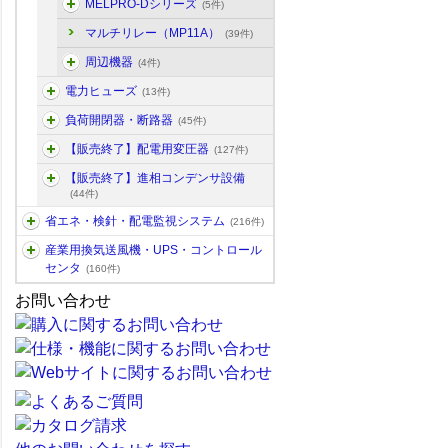
MELPRO-Dシリーズ
(5件)
マルチリレー（MP11A）
(39件)
周辺機器
(4件)
電力ヒューズ
(13件)
負荷開閉器・断路器
(45件)
【販売終了】配電用変圧器
(127件)
【販売終了】進相コンデンサ設備
(44件)
省エネ・検針・配電監視システム
(216件)
産業用換気送風機・UPS・コントロール
センタ
(160件)
お問い合わせ