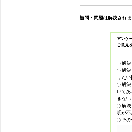
疑問・問題は解決されま
アンケー
ご意見
解決
解決
りたい
解決
いてあ
きない
解決
明が不
その