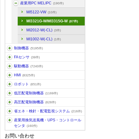
産業用PC MELIPC
(190件)
MI5122-VW
(10件)
MI3321G-W/MI3315G-W
(87件)
MI2012-W(-CL)
(3件)
MI1002-W(-CL)
(1件)
制御機器
(5195件)
FAセンサ
(39件)
駆動機器
(7240件)
HMI
(8325件)
ロボット
(651件)
低圧配電制御機器
(1169件)
高圧配電制御機器
(628件)
省エネ・検針・配電監視システム
(216件)
産業用換気送風機・UPS・コントロール
センタ
(160件)
お問い合わせ