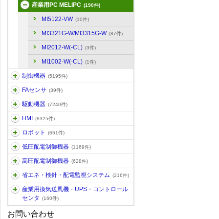
産業用PC MELIPC
(190件)
MI5122-VW
(10件)
MI3321G-W/MI3315G-W
(87件)
MI2012-W(-CL)
(3件)
MI1002-W(-CL)
(1件)
制御機器
(5195件)
FAセンサ
(39件)
駆動機器
(7240件)
HMI
(8325件)
ロボット
(651件)
低圧配電制御機器
(1169件)
高圧配電制御機器
(628件)
省エネ・検針・配電監視システム
(216件)
産業用換気送風機・UPS・コントロール
センタ
(160件)
お問い合わせ